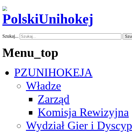
Szukaj...
Szu
Menu_top
PZUNIHOKEJA
Władze
Zarząd
Komisja Rewizyjna
Wydział Gier i Dyscyp