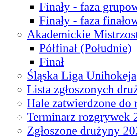
Finały - faza grupo
Finały - faza finało
Akademickie Mistrzos
Półfinał (Południe)
Finał
Śląska Liga Unihokeja
Lista zgłoszonych dru
Hale zatwierdzone do
Terminarz rozgrywek 
Zgłoszone drużyny 20