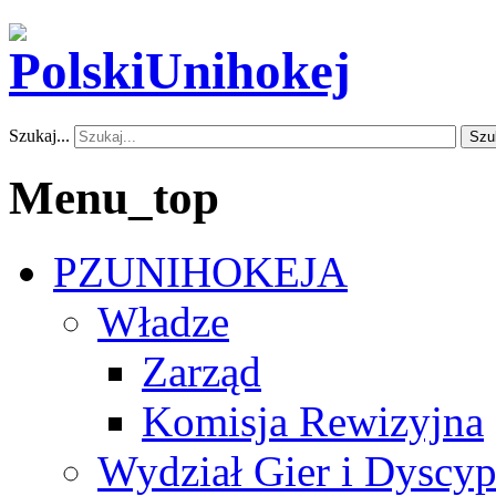
Szukaj...
Szu
Menu_top
PZUNIHOKEJA
Władze
Zarząd
Komisja Rewizyjna
Wydział Gier i Dyscyp