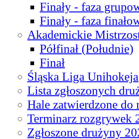
Finały - faza grupo
Finały - faza finało
Akademickie Mistrzos
Półfinał (Południe)
Finał
Śląska Liga Unihokeja
Lista zgłoszonych dru
Hale zatwierdzone do
Terminarz rozgrywek 
Zgłoszone drużyny 20