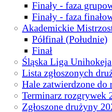
Finały - faza grupo
Finały - faza finało
Akademickie Mistrzos
Półfinał (Południe)
Finał
Śląska Liga Unihokeja
Lista zgłoszonych dru
Hale zatwierdzone do
Terminarz rozgrywek 
Zgłoszone drużyny 20