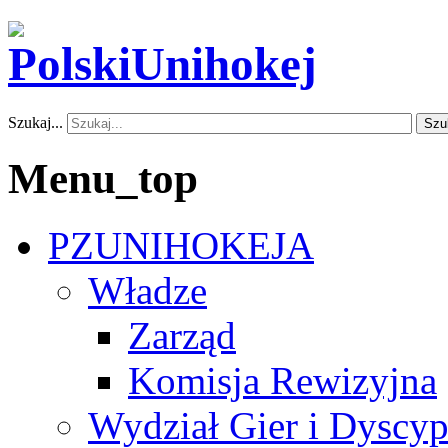
Szukaj...
Szu
Menu_top
PZUNIHOKEJA
Władze
Zarząd
Komisja Rewizyjna
Wydział Gier i Dyscyp