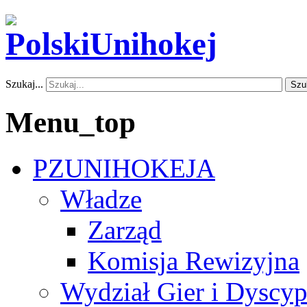
Szukaj...
Szu
Menu_top
PZUNIHOKEJA
Władze
Zarząd
Komisja Rewizyjna
Wydział Gier i Dyscyp