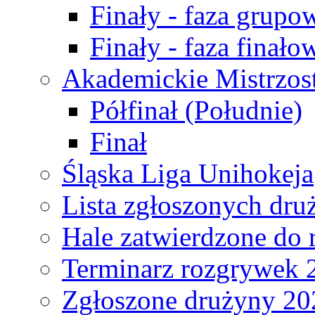
Finały - faza grupo
Finały - faza finało
Akademickie Mistrzos
Półfinał (Południe)
Finał
Śląska Liga Unihokeja
Lista zgłoszonych dru
Hale zatwierdzone do
Terminarz rozgrywek 
Zgłoszone drużyny 20