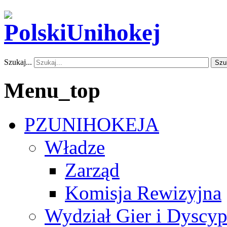
Szukaj...
Szu
Menu_top
PZUNIHOKEJA
Władze
Zarząd
Komisja Rewizyjna
Wydział Gier i Dyscyp