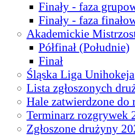
Finały - faza grupo
Finały - faza finało
Akademickie Mistrzos
Półfinał (Południe)
Finał
Śląska Liga Unihokeja
Lista zgłoszonych dru
Hale zatwierdzone do
Terminarz rozgrywek 
Zgłoszone drużyny 20