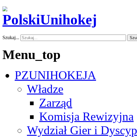
Szukaj...
Szu
Menu_top
PZUNIHOKEJA
Władze
Zarząd
Komisja Rewizyjna
Wydział Gier i Dyscyp