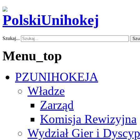
Szukaj...
Szu
Menu_top
PZUNIHOKEJA
Władze
Zarząd
Komisja Rewizyjna
Wydział Gier i Dyscyp