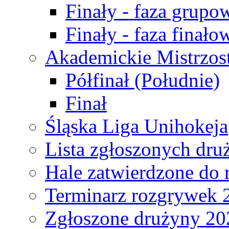
Finały - faza grupo
Finały - faza finało
Akademickie Mistrzos
Półfinał (Południe)
Finał
Śląska Liga Unihokeja
Lista zgłoszonych dru
Hale zatwierdzone do
Terminarz rozgrywek 
Zgłoszone drużyny 20