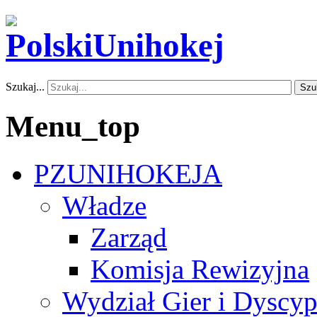
Szukaj...
Szu
Menu_top
PZUNIHOKEJA
Władze
Zarząd
Komisja Rewizyjna
Wydział Gier i Dyscyp