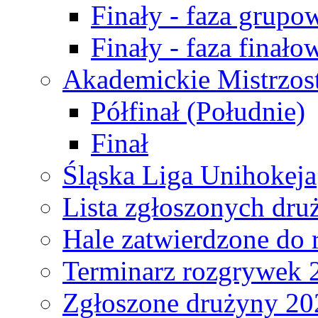
Finały - faza grupo
Finały - faza finało
Akademickie Mistrzos
Półfinał (Południe)
Finał
Śląska Liga Unihokeja
Lista zgłoszonych dru
Hale zatwierdzone do
Terminarz rozgrywek 
Zgłoszone drużyny 20