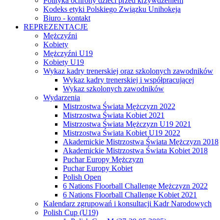
Polityka ochrony dzieci przed krzywdzeniem
Kodeks etyki Polskiego Związku Unihokeja
Biuro - kontakt
REPREZENTACJE
Mężczyźni
Kobiety
Mężczyźni U19
Kobiety U19
Wykaz kadry trenerskiej oraz szkolonych zawodników
Wykaz kadry trenerskiej i współpracującej
Wykaz szkolonych zawodników
Wydarzenia
Mistrzostwa Świata Mężczyzn 2022
Mistrzostwa Świata Kobiet 2021
Mistrzostwa Świata Mężczyzn U19 2021
Mistrzostwa Świata Kobiet U19 2022
Akademickie Mistrzostwa Świata Mężczyzn 2018
Akademickie Mistrzostwa Świata Kobiet 2018
Puchar Europy Mężczyzn
Puchar Europy Kobiet
Polish Open
6 Nations Floorball Challenge Mężczyzn 2022
6 Nations Floorball Challenge Kobiet 2021
Kalendarz zgrupowań i konsultacji Kadr Narodowych
Polish Cup (U19)