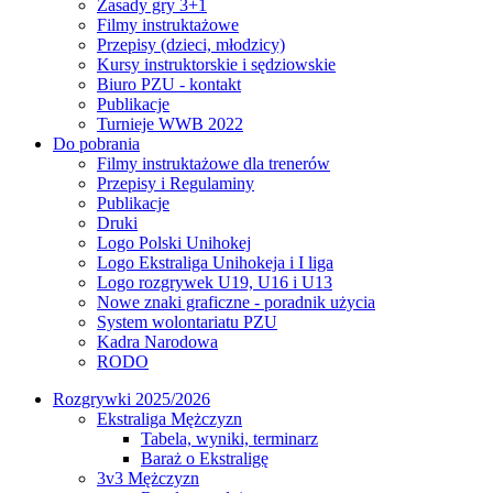
Zasady gry 3+1
Filmy instruktażowe
Przepisy (dzieci, młodzicy)
Kursy instruktorskie i sędziowskie
Biuro PZU - kontakt
Publikacje
Turnieje WWB 2022
Do pobrania
Filmy instruktażowe dla trenerów
Przepisy i Regulaminy
Publikacje
Druki
Logo Polski Unihokej
Logo Ekstraliga Unihokeja i I liga
Logo rozgrywek U19, U16 i U13
Nowe znaki graficzne - poradnik użycia
System wolontariatu PZU
Kadra Narodowa
RODO
Rozgrywki 2025/2026
Ekstraliga Mężczyzn
Tabela, wyniki, terminarz
Baraż o Ekstraligę
3v3 Mężczyzn