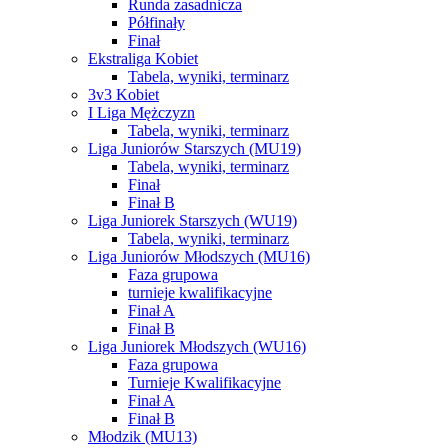
Runda zasadnicza
Półfinały
Finał
Ekstraliga Kobiet
Tabela, wyniki, terminarz
3v3 Kobiet
I Liga Mężczyzn
Tabela, wyniki, terminarz
Liga Juniorów Starszych (MU19)
Tabela, wyniki, terminarz
Finał
Finał B
Liga Juniorek Starszych (WU19)
Tabela, wyniki, terminarz
Liga Juniorów Młodszych (MU16)
Faza grupowa
turnieje kwalifikacyjne
Finał A
Finał B
Liga Juniorek Młodszych (WU16)
Faza grupowa
Turnieje Kwalifikacyjne
Finał A
Finał B
Młodzik (MU13)