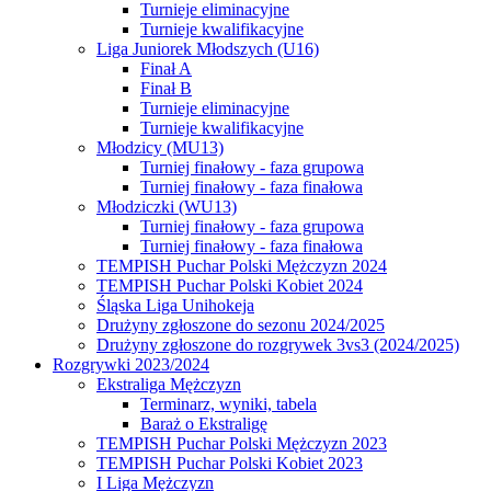
Turnieje eliminacyjne
Turnieje kwalifikacyjne
Liga Juniorek Młodszych (U16)
Finał A
Finał B
Turnieje eliminacyjne
Turnieje kwalifikacyjne
Młodzicy (MU13)
Turniej finałowy - faza grupowa
Turniej finałowy - faza finałowa
Młodziczki (WU13)
Turniej finałowy - faza grupowa
Turniej finałowy - faza finałowa
TEMPISH Puchar Polski Mężczyzn 2024
TEMPISH Puchar Polski Kobiet 2024
Śląska Liga Unihokeja
Drużyny zgłoszone do sezonu 2024/2025
Drużyny zgłoszone do rozgrywek 3vs3 (2024/2025)
Rozgrywki 2023/2024
Ekstraliga Mężczyzn
Terminarz, wyniki, tabela
Baraż o Ekstraligę
TEMPISH Puchar Polski Mężczyzn 2023
TEMPISH Puchar Polski Kobiet 2023
I Liga Mężczyzn