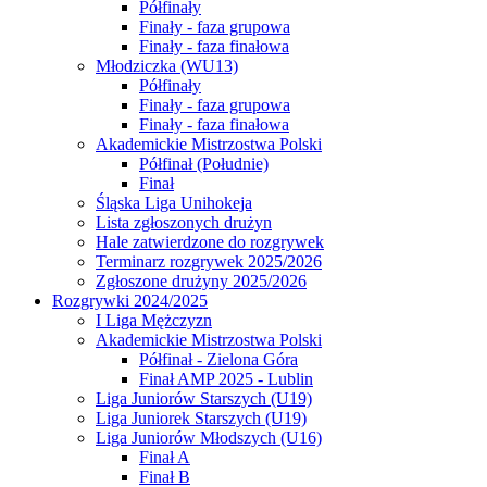
Półfinały
Finały - faza grupowa
Finały - faza finałowa
Młodziczka (WU13)
Półfinały
Finały - faza grupowa
Finały - faza finałowa
Akademickie Mistrzostwa Polski
Półfinał (Południe)
Finał
Śląska Liga Unihokeja
Lista zgłoszonych drużyn
Hale zatwierdzone do rozgrywek
Terminarz rozgrywek 2025/2026
Zgłoszone drużyny 2025/2026
Rozgrywki 2024/2025
I Liga Mężczyzn
Akademickie Mistrzostwa Polski
Półfinał - Zielona Góra
Finał AMP 2025 - Lublin
Liga Juniorów Starszych (U19)
Liga Juniorek Starszych (U19)
Liga Juniorów Młodszych (U16)
Finał A
Finał B