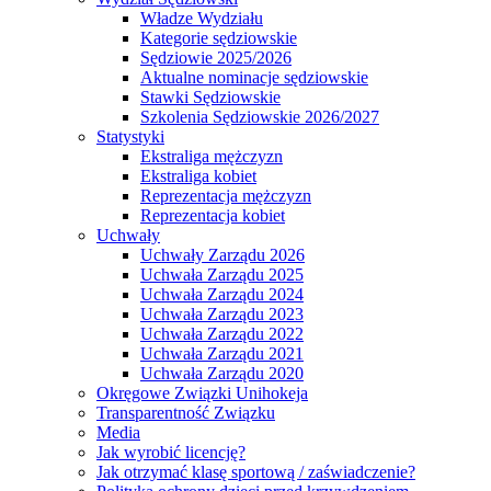
Władze Wydziału
Kategorie sędziowskie
Sędziowie 2025/2026
Aktualne nominacje sędziowskie
Stawki Sędziowskie
Szkolenia Sędziowskie 2026/2027
Statystyki
Ekstraliga mężczyzn
Ekstraliga kobiet
Reprezentacja mężczyzn
Reprezentacja kobiet
Uchwały
Uchwały Zarządu 2026
Uchwała Zarządu 2025
Uchwała Zarządu 2024
Uchwała Zarządu 2023
Uchwała Zarządu 2022
Uchwała Zarządu 2021
Uchwała Zarządu 2020
Okręgowe Związki Unihokeja
Transparentność Związku
Media
Jak wyrobić licencję?
Jak otrzymać klasę sportową / zaświadczenie?