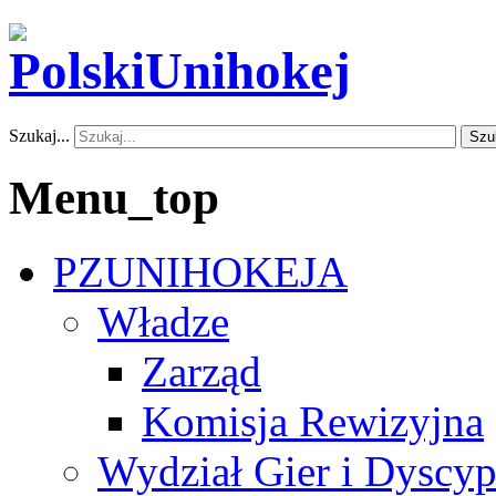
Szukaj...
Szu
Menu_top
PZUNIHOKEJA
Władze
Zarząd
Komisja Rewizyjna
Wydział Gier i Dyscyp