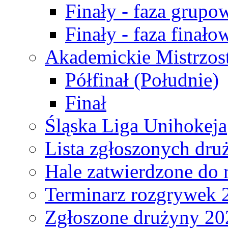
Finały - faza grupo
Finały - faza finało
Akademickie Mistrzos
Półfinał (Południe)
Finał
Śląska Liga Unihokeja
Lista zgłoszonych dru
Hale zatwierdzone do
Terminarz rozgrywek 
Zgłoszone drużyny 20