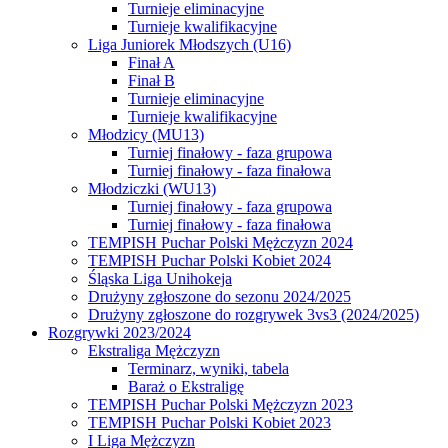
Turnieje eliminacyjne
Turnieje kwalifikacyjne
Liga Juniorek Młodszych (U16)
Finał A
Finał B
Turnieje eliminacyjne
Turnieje kwalifikacyjne
Młodzicy (MU13)
Turniej finałowy - faza grupowa
Turniej finałowy - faza finałowa
Młodziczki (WU13)
Turniej finałowy - faza grupowa
Turniej finałowy - faza finałowa
TEMPISH Puchar Polski Mężczyzn 2024
TEMPISH Puchar Polski Kobiet 2024
Śląska Liga Unihokeja
Drużyny zgłoszone do sezonu 2024/2025
Drużyny zgłoszone do rozgrywek 3vs3 (2024/2025)
Rozgrywki 2023/2024
Ekstraliga Mężczyzn
Terminarz, wyniki, tabela
Baraż o Ekstraligę
TEMPISH Puchar Polski Mężczyzn 2023
TEMPISH Puchar Polski Kobiet 2023
I Liga Mężczyzn