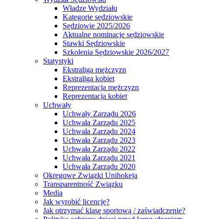
Władze Wydziału
Kategorie sędziowskie
Sędziowie 2025/2026
Aktualne nominacje sędziowskie
Stawki Sędziowskie
Szkolenia Sędziowskie 2026/2027
Statystyki
Ekstraliga mężczyzn
Ekstraliga kobiet
Reprezentacja mężczyzn
Reprezentacja kobiet
Uchwały
Uchwały Zarządu 2026
Uchwała Zarządu 2025
Uchwała Zarządu 2024
Uchwała Zarządu 2023
Uchwała Zarządu 2022
Uchwała Zarządu 2021
Uchwała Zarządu 2020
Okręgowe Związki Unihokeja
Transparentność Związku
Media
Jak wyrobić licencję?
Jak otrzymać klasę sportową / zaświadczenie?