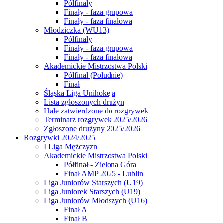
Półfinały
Finały - faza grupowa
Finały - faza finałowa
Młodziczka (WU13)
Półfinały
Finały - faza grupowa
Finały - faza finałowa
Akademickie Mistrzostwa Polski
Półfinał (Południe)
Finał
Śląska Liga Unihokeja
Lista zgłoszonych drużyn
Hale zatwierdzone do rozgrywek
Terminarz rozgrywek 2025/2026
Zgłoszone drużyny 2025/2026
Rozgrywki 2024/2025
I Liga Mężczyzn
Akademickie Mistrzostwa Polski
Półfinał - Zielona Góra
Finał AMP 2025 - Lublin
Liga Juniorów Starszych (U19)
Liga Juniorek Starszych (U19)
Liga Juniorów Młodszych (U16)
Finał A
Finał B