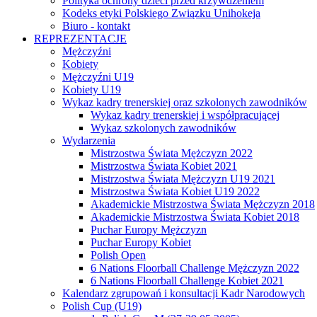
Polityka ochrony dzieci przed krzywdzeniem
Kodeks etyki Polskiego Związku Unihokeja
Biuro - kontakt
REPREZENTACJE
Mężczyźni
Kobiety
Mężczyźni U19
Kobiety U19
Wykaz kadry trenerskiej oraz szkolonych zawodników
Wykaz kadry trenerskiej i współpracującej
Wykaz szkolonych zawodników
Wydarzenia
Mistrzostwa Świata Mężczyzn 2022
Mistrzostwa Świata Kobiet 2021
Mistrzostwa Świata Mężczyzn U19 2021
Mistrzostwa Świata Kobiet U19 2022
Akademickie Mistrzostwa Świata Mężczyzn 2018
Akademickie Mistrzostwa Świata Kobiet 2018
Puchar Europy Mężczyzn
Puchar Europy Kobiet
Polish Open
6 Nations Floorball Challenge Mężczyzn 2022
6 Nations Floorball Challenge Kobiet 2021
Kalendarz zgrupowań i konsultacji Kadr Narodowych
Polish Cup (U19)