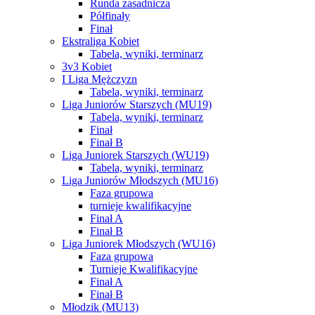
Runda zasadnicza
Półfinały
Finał
Ekstraliga Kobiet
Tabela, wyniki, terminarz
3v3 Kobiet
I Liga Mężczyzn
Tabela, wyniki, terminarz
Liga Juniorów Starszych (MU19)
Tabela, wyniki, terminarz
Finał
Finał B
Liga Juniorek Starszych (WU19)
Tabela, wyniki, terminarz
Liga Juniorów Młodszych (MU16)
Faza grupowa
turnieje kwalifikacyjne
Finał A
Finał B
Liga Juniorek Młodszych (WU16)
Faza grupowa
Turnieje Kwalifikacyjne
Finał A
Finał B
Młodzik (MU13)