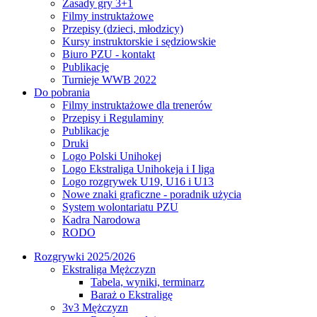
Zasady gry 3+1
Filmy instruktażowe
Przepisy (dzieci, młodzicy)
Kursy instruktorskie i sędziowskie
Biuro PZU - kontakt
Publikacje
Turnieje WWB 2022
Do pobrania
Filmy instruktażowe dla trenerów
Przepisy i Regulaminy
Publikacje
Druki
Logo Polski Unihokej
Logo Ekstraliga Unihokeja i I liga
Logo rozgrywek U19, U16 i U13
Nowe znaki graficzne - poradnik użycia
System wolontariatu PZU
Kadra Narodowa
RODO
Rozgrywki 2025/2026
Ekstraliga Mężczyzn
Tabela, wyniki, terminarz
Baraż o Ekstraligę
3v3 Mężczyzn