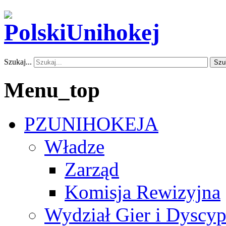
Szukaj...
Szu
Menu_top
PZUNIHOKEJA
Władze
Zarząd
Komisja Rewizyjna
Wydział Gier i Dyscyp