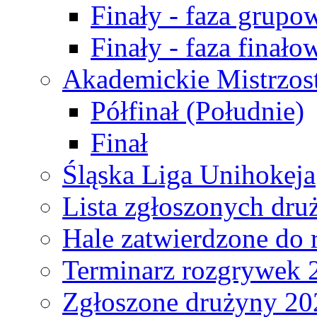
Finały - faza grupo
Finały - faza finało
Akademickie Mistrzos
Półfinał (Południe)
Finał
Śląska Liga Unihokeja
Lista zgłoszonych dru
Hale zatwierdzone do
Terminarz rozgrywek 
Zgłoszone drużyny 20