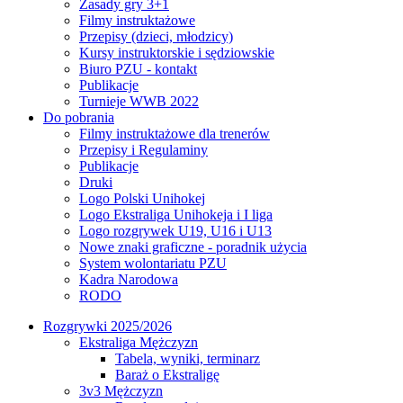
Zasady gry 3+1
Filmy instruktażowe
Przepisy (dzieci, młodzicy)
Kursy instruktorskie i sędziowskie
Biuro PZU - kontakt
Publikacje
Turnieje WWB 2022
Do pobrania
Filmy instruktażowe dla trenerów
Przepisy i Regulaminy
Publikacje
Druki
Logo Polski Unihokej
Logo Ekstraliga Unihokeja i I liga
Logo rozgrywek U19, U16 i U13
Nowe znaki graficzne - poradnik użycia
System wolontariatu PZU
Kadra Narodowa
RODO
Rozgrywki 2025/2026
Ekstraliga Mężczyzn
Tabela, wyniki, terminarz
Baraż o Ekstraligę
3v3 Mężczyzn