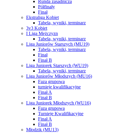
Runda zasadnicza
Półfinały
Finał
Ekstraliga Kobiet
Tabela, wyniki, terminarz
3v3 Kobiet
I Liga Mężczyzn
Tabela, wyniki, terminarz
Liga Juniorów Starszych (MU19)
Tabela, wyniki, terminarz
Finał
Finał B
Liga Juniorek Starszych (WU19)
Tabela, wyniki, terminarz
Liga Juniorów Młodszych (MU16)
Faza grupowa
turnieje kwalifikacyjne
Finał A
Finał B
Liga Juniorek Młodszych (WU16)
Faza grupowa
Turnieje Kwalifikacyjne
Finał A
Finał B
Młodzik (MU13)