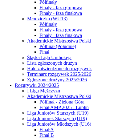
Półfinały
Finały - faza grupowa
Finały - faza finałowa
Młodziczka (WU13)
Półfinały
Finały - faza grupowa
Finały - faza finałowa
Akademickie Mistrzostwa Polski
Półfinał (Południe)
Finał
Śląska Liga Unihokeja
Lista zgłoszonych drużyn
Hale zatwierdzone do rozgrywek
Terminarz rozgrywek 2025/2026
Zgłoszone drużyny 2025/2026
Rozgrywki 2024/2025
I Liga Mężczyzn
Akademickie Mistrzostwa Polski
Półfinał - Zielona Góra
Finał AMP 2025 - Lublin
Liga Juniorów Starszych (U19)
Liga Juniorek Starszych (U19)
Liga Juniorów Młodszych (U16)
Finał A
Finał B