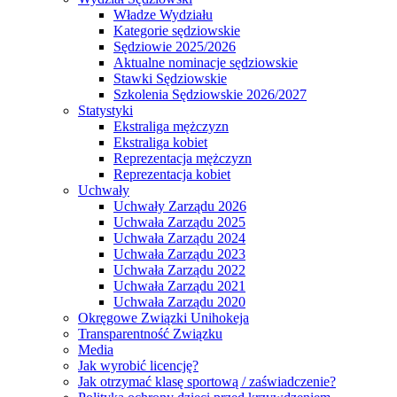
Władze Wydziału
Kategorie sędziowskie
Sędziowie 2025/2026
Aktualne nominacje sędziowskie
Stawki Sędziowskie
Szkolenia Sędziowskie 2026/2027
Statystyki
Ekstraliga mężczyzn
Ekstraliga kobiet
Reprezentacja mężczyzn
Reprezentacja kobiet
Uchwały
Uchwały Zarządu 2026
Uchwała Zarządu 2025
Uchwała Zarządu 2024
Uchwała Zarządu 2023
Uchwała Zarządu 2022
Uchwała Zarządu 2021
Uchwała Zarządu 2020
Okręgowe Związki Unihokeja
Transparentność Związku
Media
Jak wyrobić licencję?
Jak otrzymać klasę sportową / zaświadczenie?