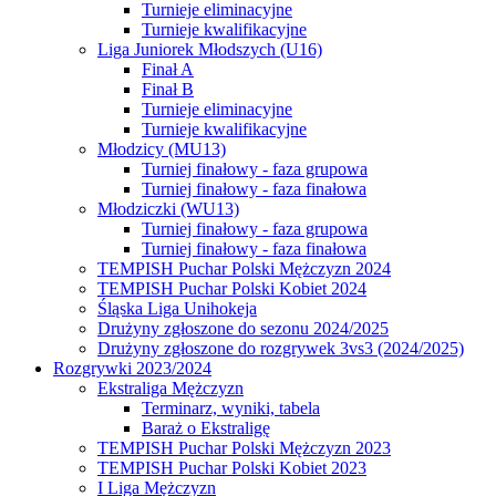
Turnieje eliminacyjne
Turnieje kwalifikacyjne
Liga Juniorek Młodszych (U16)
Finał A
Finał B
Turnieje eliminacyjne
Turnieje kwalifikacyjne
Młodzicy (MU13)
Turniej finałowy - faza grupowa
Turniej finałowy - faza finałowa
Młodziczki (WU13)
Turniej finałowy - faza grupowa
Turniej finałowy - faza finałowa
TEMPISH Puchar Polski Mężczyzn 2024
TEMPISH Puchar Polski Kobiet 2024
Śląska Liga Unihokeja
Drużyny zgłoszone do sezonu 2024/2025
Drużyny zgłoszone do rozgrywek 3vs3 (2024/2025)
Rozgrywki 2023/2024
Ekstraliga Mężczyzn
Terminarz, wyniki, tabela
Baraż o Ekstraligę
TEMPISH Puchar Polski Mężczyzn 2023
TEMPISH Puchar Polski Kobiet 2023
I Liga Mężczyzn