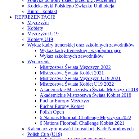
Polityka ochrony dzieci przed krzywdzeniem
Kodeks etyki Polskiego Związku Unihokeja
Biuro - kontakt
REPREZENTACJE
Mężczyźni
Kobiety
Mężczyźni U19
Kobiety U19
Wykaz kadry trenerskiej oraz szkolonych zawodników
Wykaz kadry trenerskiej i współpracującej
Wykaz szkolonych zawodników
Wydarzenia
Mistrzostwa Świata Mężczyzn 2022
Mistrzostwa Świata Kobiet 2021
Mistrzostwa Świata Mężczyzn U19 2021
Mistrzostwa Świata Kobiet U19 2022
Akademickie Mistrzostwa Świata Mężczyzn 2018
Akademickie Mistrzostwa Świata Kobiet 2018
Puchar Europy Mężczyzn
Puchar Europy Kobiet
Polish Open
6 Nations Floorball Challenge Mężczyzn 2022
6 Nations Floorball Challenge Kobiet 2021
Kalendarz zgrupowań i konsultacji Kadr Narodowych
Polish Cup (U19)