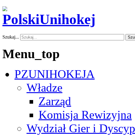
Szukaj...
Szu
Menu_top
PZUNIHOKEJA
Władze
Zarząd
Komisja Rewizyjna
Wydział Gier i Dyscyp