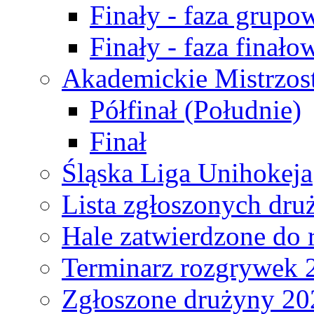
Finały - faza grupo
Finały - faza finało
Akademickie Mistrzos
Półfinał (Południe)
Finał
Śląska Liga Unihokeja
Lista zgłoszonych dru
Hale zatwierdzone do
Terminarz rozgrywek 
Zgłoszone drużyny 20