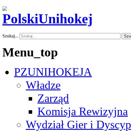
Szukaj...
Szu
Menu_top
PZUNIHOKEJA
Władze
Zarząd
Komisja Rewizyjna
Wydział Gier i Dyscyp