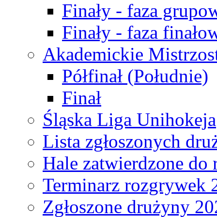
Finały - faza grupo
Finały - faza finało
Akademickie Mistrzos
Półfinał (Południe)
Finał
Śląska Liga Unihokeja
Lista zgłoszonych dru
Hale zatwierdzone do
Terminarz rozgrywek 
Zgłoszone drużyny 20