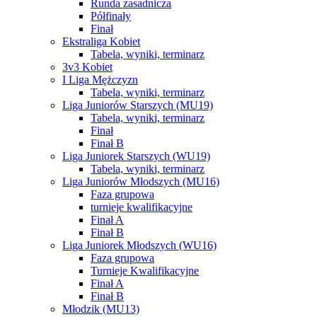
Runda zasadnicza
Półfinały
Finał
Ekstraliga Kobiet
Tabela, wyniki, terminarz
3v3 Kobiet
I Liga Mężczyzn
Tabela, wyniki, terminarz
Liga Juniorów Starszych (MU19)
Tabela, wyniki, terminarz
Finał
Finał B
Liga Juniorek Starszych (WU19)
Tabela, wyniki, terminarz
Liga Juniorów Młodszych (MU16)
Faza grupowa
turnieje kwalifikacyjne
Finał A
Finał B
Liga Juniorek Młodszych (WU16)
Faza grupowa
Turnieje Kwalifikacyjne
Finał A
Finał B
Młodzik (MU13)