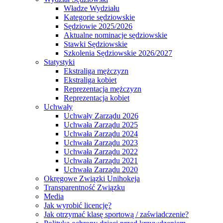
Władze Wydziału
Kategorie sędziowskie
Sędziowie 2025/2026
Aktualne nominacje sędziowskie
Stawki Sędziowskie
Szkolenia Sędziowskie 2026/2027
Statystyki
Ekstraliga mężczyzn
Ekstraliga kobiet
Reprezentacja mężczyzn
Reprezentacja kobiet
Uchwały
Uchwały Zarządu 2026
Uchwała Zarządu 2025
Uchwała Zarządu 2024
Uchwała Zarządu 2023
Uchwała Zarządu 2022
Uchwała Zarządu 2021
Uchwała Zarządu 2020
Okręgowe Związki Unihokeja
Transparentność Związku
Media
Jak wyrobić licencję?
Jak otrzymać klasę sportową / zaświadczenie?