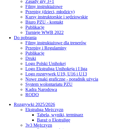
Zasady gry 3+1
Filmy instruktażowe
Przepisy (dzieci, młodzicy)
Kursy instruktorskie i sędziowskie
Biuro PZU - kontakt
Publikacje
Turnieje WWB 2022
Do pobrania
Filmy instruktażowe dla trenerów
Przepisy i Regulaminy
Publikacje
Druki
Logo Polski Unihokej
Logo Ekstraliga Unihokeja i I liga
Logo rozgrywek U19, U16 i U13
Nowe znaki graficzne - poradnik użycia
System wolontariatu PZU
Kadra Narodowa
RODO
Rozgrywki 2025/2026
Ekstraliga Mężczyzn
Tabela, wyniki, terminarz
Baraż o Ekstraligę
3v3 Mężczyzn