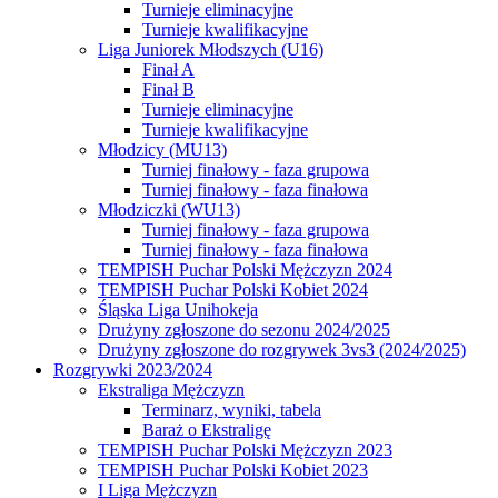
Turnieje eliminacyjne
Turnieje kwalifikacyjne
Liga Juniorek Młodszych (U16)
Finał A
Finał B
Turnieje eliminacyjne
Turnieje kwalifikacyjne
Młodzicy (MU13)
Turniej finałowy - faza grupowa
Turniej finałowy - faza finałowa
Młodziczki (WU13)
Turniej finałowy - faza grupowa
Turniej finałowy - faza finałowa
TEMPISH Puchar Polski Mężczyzn 2024
TEMPISH Puchar Polski Kobiet 2024
Śląska Liga Unihokeja
Drużyny zgłoszone do sezonu 2024/2025
Drużyny zgłoszone do rozgrywek 3vs3 (2024/2025)
Rozgrywki 2023/2024
Ekstraliga Mężczyzn
Terminarz, wyniki, tabela
Baraż o Ekstraligę
TEMPISH Puchar Polski Mężczyzn 2023
TEMPISH Puchar Polski Kobiet 2023
I Liga Mężczyzn