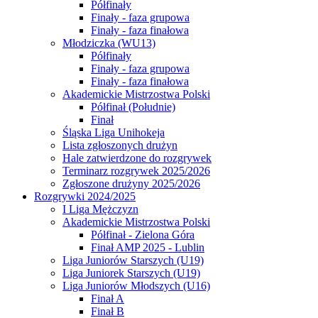
Półfinały
Finały - faza grupowa
Finały - faza finałowa
Młodziczka (WU13)
Półfinały
Finały - faza grupowa
Finały - faza finałowa
Akademickie Mistrzostwa Polski
Półfinał (Południe)
Finał
Śląska Liga Unihokeja
Lista zgłoszonych drużyn
Hale zatwierdzone do rozgrywek
Terminarz rozgrywek 2025/2026
Zgłoszone drużyny 2025/2026
Rozgrywki 2024/2025
I Liga Mężczyzn
Akademickie Mistrzostwa Polski
Półfinał - Zielona Góra
Finał AMP 2025 - Lublin
Liga Juniorów Starszych (U19)
Liga Juniorek Starszych (U19)
Liga Juniorów Młodszych (U16)
Finał A
Finał B