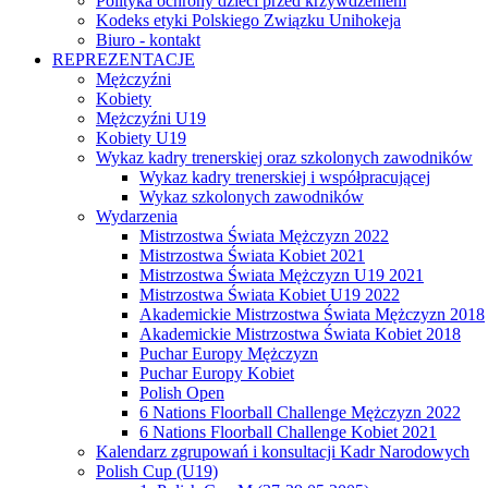
Polityka ochrony dzieci przed krzywdzeniem
Kodeks etyki Polskiego Związku Unihokeja
Biuro - kontakt
REPREZENTACJE
Mężczyźni
Kobiety
Mężczyźni U19
Kobiety U19
Wykaz kadry trenerskiej oraz szkolonych zawodników
Wykaz kadry trenerskiej i współpracującej
Wykaz szkolonych zawodników
Wydarzenia
Mistrzostwa Świata Mężczyzn 2022
Mistrzostwa Świata Kobiet 2021
Mistrzostwa Świata Mężczyzn U19 2021
Mistrzostwa Świata Kobiet U19 2022
Akademickie Mistrzostwa Świata Mężczyzn 2018
Akademickie Mistrzostwa Świata Kobiet 2018
Puchar Europy Mężczyzn
Puchar Europy Kobiet
Polish Open
6 Nations Floorball Challenge Mężczyzn 2022
6 Nations Floorball Challenge Kobiet 2021
Kalendarz zgrupowań i konsultacji Kadr Narodowych
Polish Cup (U19)