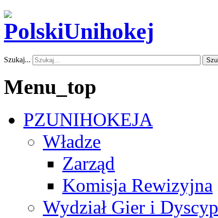
Szukaj...
Szu
Menu_top
PZUNIHOKEJA
Władze
Zarząd
Komisja Rewizyjna
Wydział Gier i Dyscyp