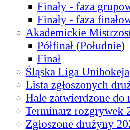
Finały - faza grupo
Finały - faza finało
Akademickie Mistrzos
Półfinał (Południe)
Finał
Śląska Liga Unihokeja
Lista zgłoszonych dru
Hale zatwierdzone do
Terminarz rozgrywek 
Zgłoszone drużyny 20