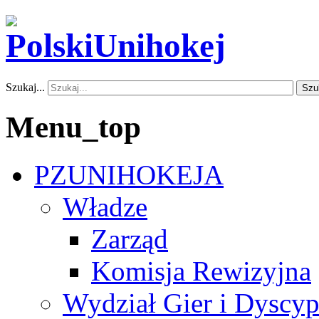
Szukaj...
Szu
Menu_top
PZUNIHOKEJA
Władze
Zarząd
Komisja Rewizyjna
Wydział Gier i Dyscyp