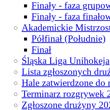
Finały - faza grupo
Finały - faza finało
Akademickie Mistrzos
Półfinał (Południe)
Finał
Śląska Liga Unihokeja
Lista zgłoszonych dru
Hale zatwierdzone do
Terminarz rozgrywek 
Zgłoszone drużyny 20