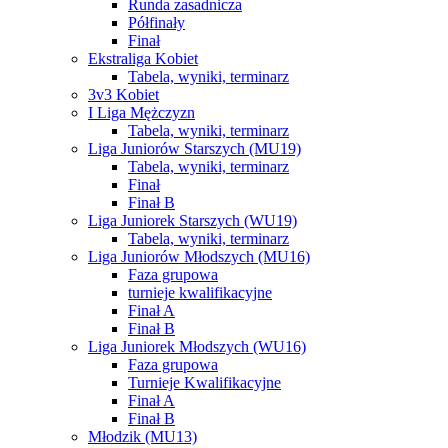
Runda zasadnicza
Półfinały
Finał
Ekstraliga Kobiet
Tabela, wyniki, terminarz
3v3 Kobiet
I Liga Mężczyzn
Tabela, wyniki, terminarz
Liga Juniorów Starszych (MU19)
Tabela, wyniki, terminarz
Finał
Finał B
Liga Juniorek Starszych (WU19)
Tabela, wyniki, terminarz
Liga Juniorów Młodszych (MU16)
Faza grupowa
turnieje kwalifikacyjne
Finał A
Finał B
Liga Juniorek Młodszych (WU16)
Faza grupowa
Turnieje Kwalifikacyjne
Finał A
Finał B
Młodzik (MU13)