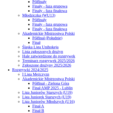
Półfinały
Finały - faza grupowa
Finały - faza finałowa
Młodziczka (WU13)
Półfinały
Finały - faza grupowa
Finały - faza finałowa
Akademickie Mistrzostwa Polski
Półfinał (Południe)
Finał
Śląska Liga Unihokeja
Lista zgłoszonych drużyn
Hale zatwierdzone do rozgrywek
Terminarz rozgrywek 2025/2026
Zgłoszone drużyny 2025/2026
Rozgrywki 2024/2025
I Liga Mężczyzn
Akademickie Mistrzostwa Polski
Półfinał - Zielona Góra
Finał AMP 2025 - Lublin
Liga Juniorów Starszych (U19)
Liga Juniorek Starszych (U19)
Liga Juniorów Młodszych (U16)
Finał A
Finał B