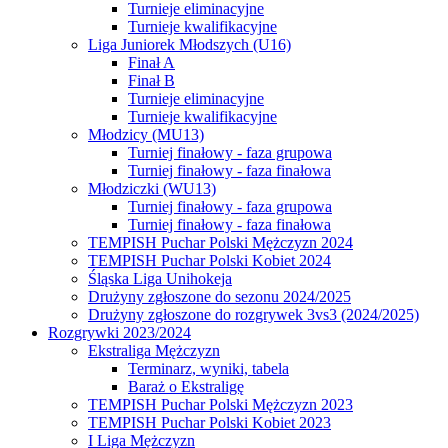
Turnieje eliminacyjne
Turnieje kwalifikacyjne
Liga Juniorek Młodszych (U16)
Finał A
Finał B
Turnieje eliminacyjne
Turnieje kwalifikacyjne
Młodzicy (MU13)
Turniej finałowy - faza grupowa
Turniej finałowy - faza finałowa
Młodziczki (WU13)
Turniej finałowy - faza grupowa
Turniej finałowy - faza finałowa
TEMPISH Puchar Polski Mężczyzn 2024
TEMPISH Puchar Polski Kobiet 2024
Śląska Liga Unihokeja
Drużyny zgłoszone do sezonu 2024/2025
Drużyny zgłoszone do rozgrywek 3vs3 (2024/2025)
Rozgrywki 2023/2024
Ekstraliga Mężczyzn
Terminarz, wyniki, tabela
Baraż o Ekstraligę
TEMPISH Puchar Polski Mężczyzn 2023
TEMPISH Puchar Polski Kobiet 2023
I Liga Mężczyzn