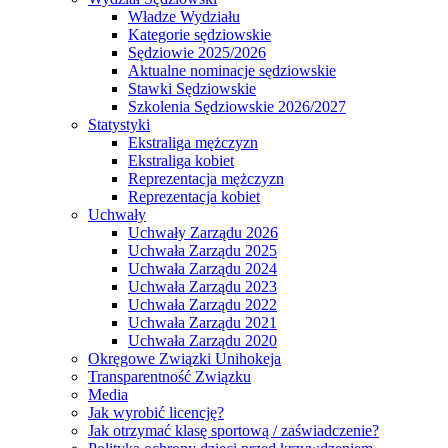
Władze Wydziału
Kategorie sędziowskie
Sędziowie 2025/2026
Aktualne nominacje sędziowskie
Stawki Sędziowskie
Szkolenia Sędziowskie 2026/2027
Statystyki
Ekstraliga mężczyzn
Ekstraliga kobiet
Reprezentacja mężczyzn
Reprezentacja kobiet
Uchwały
Uchwały Zarządu 2026
Uchwała Zarządu 2025
Uchwała Zarządu 2024
Uchwała Zarządu 2023
Uchwała Zarządu 2022
Uchwała Zarządu 2021
Uchwała Zarządu 2020
Okręgowe Związki Unihokeja
Transparentność Związku
Media
Jak wyrobić licencję?
Jak otrzymać klasę sportową / zaświadczenie?