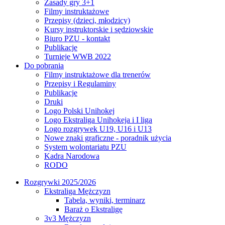
Zasady gry 3+1
Filmy instruktażowe
Przepisy (dzieci, młodzicy)
Kursy instruktorskie i sędziowskie
Biuro PZU - kontakt
Publikacje
Turnieje WWB 2022
Do pobrania
Filmy instruktażowe dla trenerów
Przepisy i Regulaminy
Publikacje
Druki
Logo Polski Unihokej
Logo Ekstraliga Unihokeja i I liga
Logo rozgrywek U19, U16 i U13
Nowe znaki graficzne - poradnik użycia
System wolontariatu PZU
Kadra Narodowa
RODO
Rozgrywki 2025/2026
Ekstraliga Mężczyzn
Tabela, wyniki, terminarz
Baraż o Ekstraligę
3v3 Mężczyzn