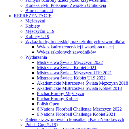
Polityka ochrony dzieci przed krzywdzeniem
Kodeks etyki Polskiego Związku Unihokeja
Biuro - kontakt
REPREZENTACJE
Mężczyźni
Kobiety
Mężczyźni U19
Kobiety U19
Wykaz kadry trenerskiej oraz szkolonych zawodników
Wykaz kadry trenerskiej i współpracującej
Wykaz szkolonych zawodników
Wydarzenia
Mistrzostwa Świata Mężczyzn 2022
Mistrzostwa Świata Kobiet 2021
Mistrzostwa Świata Mężczyzn U19 2021
Mistrzostwa Świata Kobiet U19 2022
Akademickie Mistrzostwa Świata Mężczyzn 2018
Akademickie Mistrzostwa Świata Kobiet 2018
Puchar Europy Mężczyzn
Puchar Europy Kobiet
Polish Open
6 Nations Floorball Challenge Mężczyzn 2022
6 Nations Floorball Challenge Kobiet 2021
Kalendarz zgrupowań i konsultacji Kadr Narodowych
Polish Cup (U19)