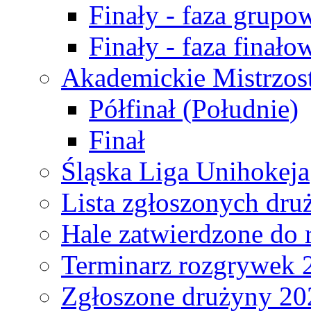
Finały - faza grupo
Finały - faza finało
Akademickie Mistrzos
Półfinał (Południe)
Finał
Śląska Liga Unihokeja
Lista zgłoszonych dru
Hale zatwierdzone do
Terminarz rozgrywek 
Zgłoszone drużyny 20