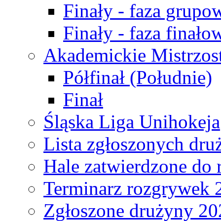
Finały - faza grupo
Finały - faza finało
Akademickie Mistrzos
Półfinał (Południe)
Finał
Śląska Liga Unihokeja
Lista zgłoszonych dru
Hale zatwierdzone do
Terminarz rozgrywek 
Zgłoszone drużyny 20