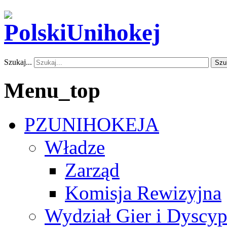
Szukaj...
Szu
Menu_top
PZUNIHOKEJA
Władze
Zarząd
Komisja Rewizyjna
Wydział Gier i Dyscyp