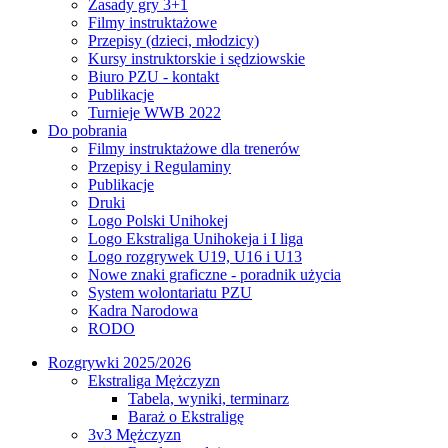
Zasady gry 3+1
Filmy instruktażowe
Przepisy (dzieci, młodzicy)
Kursy instruktorskie i sędziowskie
Biuro PZU - kontakt
Publikacje
Turnieje WWB 2022
Do pobrania
Filmy instruktażowe dla trenerów
Przepisy i Regulaminy
Publikacje
Druki
Logo Polski Unihokej
Logo Ekstraliga Unihokeja i I liga
Logo rozgrywek U19, U16 i U13
Nowe znaki graficzne - poradnik użycia
System wolontariatu PZU
Kadra Narodowa
RODO
Rozgrywki 2025/2026
Ekstraliga Mężczyzn
Tabela, wyniki, terminarz
Baraż o Ekstraligę
3v3 Mężczyzn