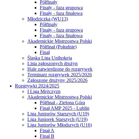
Półfinały
Finały - faza grupowa
Finały - faza finałowa
Młodziczka (WU13)
Półfinały
Finały - faza grupowa
Finały - faza finałowa
Akademickie Mistrzostwa Polski
Półfinał (Południe)
Finał
Śląska Liga Unihokeja
Lista zgłoszonych drużyn
Hale zatwierdzone do rozgrywek
Terminarz rozgrywek 2025/2026
Zgłoszone drużyny 2025/2026
Rozgrywki 2024/2025
I Liga Mężczyzn
Akademickie Mistrzostwa Polski
Półfinał - Zielona Góra
Finał AMP 2025 - Lublin
Liga Juniorów Starszych (U19)
Liga Juniorek Starszych (U19)
Liga Juniorów Młodszych (U16)
Finał A
Finał B