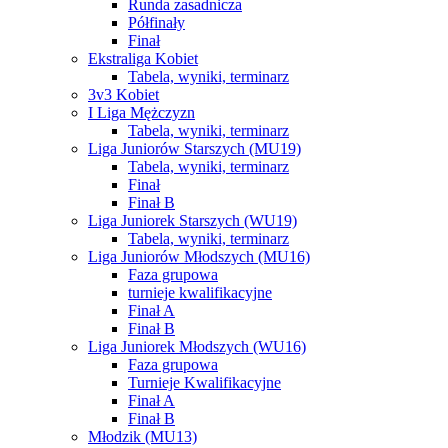
Runda zasadnicza
Półfinały
Finał
Ekstraliga Kobiet
Tabela, wyniki, terminarz
3v3 Kobiet
I Liga Mężczyzn
Tabela, wyniki, terminarz
Liga Juniorów Starszych (MU19)
Tabela, wyniki, terminarz
Finał
Finał B
Liga Juniorek Starszych (WU19)
Tabela, wyniki, terminarz
Liga Juniorów Młodszych (MU16)
Faza grupowa
turnieje kwalifikacyjne
Finał A
Finał B
Liga Juniorek Młodszych (WU16)
Faza grupowa
Turnieje Kwalifikacyjne
Finał A
Finał B
Młodzik (MU13)