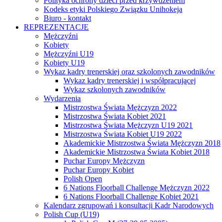
Polityka ochrony dzieci przed krzywdzeniem
Kodeks etyki Polskiego Związku Unihokeja
Biuro - kontakt
REPREZENTACJE
Mężczyźni
Kobiety
Mężczyźni U19
Kobiety U19
Wykaz kadry trenerskiej oraz szkolonych zawodników
Wykaz kadry trenerskiej i współpracującej
Wykaz szkolonych zawodników
Wydarzenia
Mistrzostwa Świata Mężczyzn 2022
Mistrzostwa Świata Kobiet 2021
Mistrzostwa Świata Mężczyzn U19 2021
Mistrzostwa Świata Kobiet U19 2022
Akademickie Mistrzostwa Świata Mężczyzn 2018
Akademickie Mistrzostwa Świata Kobiet 2018
Puchar Europy Mężczyzn
Puchar Europy Kobiet
Polish Open
6 Nations Floorball Challenge Mężczyzn 2022
6 Nations Floorball Challenge Kobiet 2021
Kalendarz zgrupowań i konsultacji Kadr Narodowych
Polish Cup (U19)