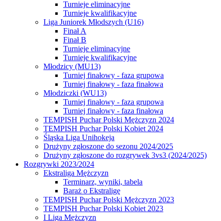
Turnieje eliminacyjne
Turnieje kwalifikacyjne
Liga Juniorek Młodszych (U16)
Finał A
Finał B
Turnieje eliminacyjne
Turnieje kwalifikacyjne
Młodzicy (MU13)
Turniej finałowy - faza grupowa
Turniej finałowy - faza finałowa
Młodziczki (WU13)
Turniej finałowy - faza grupowa
Turniej finałowy - faza finałowa
TEMPISH Puchar Polski Mężczyzn 2024
TEMPISH Puchar Polski Kobiet 2024
Śląska Liga Unihokeja
Drużyny zgłoszone do sezonu 2024/2025
Drużyny zgłoszone do rozgrywek 3vs3 (2024/2025)
Rozgrywki 2023/2024
Ekstraliga Mężczyzn
Terminarz, wyniki, tabela
Baraż o Ekstraligę
TEMPISH Puchar Polski Mężczyzn 2023
TEMPISH Puchar Polski Kobiet 2023
I Liga Mężczyzn