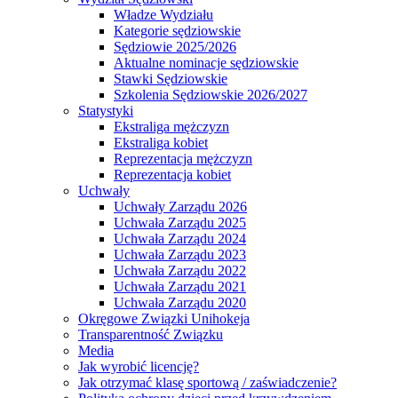
Władze Wydziału
Kategorie sędziowskie
Sędziowie 2025/2026
Aktualne nominacje sędziowskie
Stawki Sędziowskie
Szkolenia Sędziowskie 2026/2027
Statystyki
Ekstraliga mężczyzn
Ekstraliga kobiet
Reprezentacja mężczyzn
Reprezentacja kobiet
Uchwały
Uchwały Zarządu 2026
Uchwała Zarządu 2025
Uchwała Zarządu 2024
Uchwała Zarządu 2023
Uchwała Zarządu 2022
Uchwała Zarządu 2021
Uchwała Zarządu 2020
Okręgowe Związki Unihokeja
Transparentność Związku
Media
Jak wyrobić licencję?
Jak otrzymać klasę sportową / zaświadczenie?