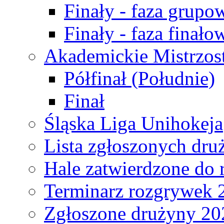
Finały - faza grupo
Finały - faza finało
Akademickie Mistrzos
Półfinał (Południe)
Finał
Śląska Liga Unihokeja
Lista zgłoszonych dru
Hale zatwierdzone do
Terminarz rozgrywek 
Zgłoszone drużyny 20