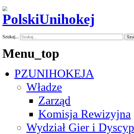
Szukaj...
Szu
Menu_top
PZUNIHOKEJA
Władze
Zarząd
Komisja Rewizyjna
Wydział Gier i Dyscyp