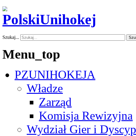
Szukaj...
Szu
Menu_top
PZUNIHOKEJA
Władze
Zarząd
Komisja Rewizyjna
Wydział Gier i Dyscyp