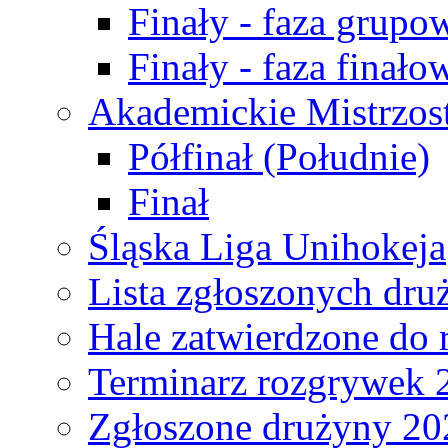
Finały - faza grupo
Finały - faza finało
Akademickie Mistrzos
Półfinał (Południe)
Finał
Śląska Liga Unihokeja
Lista zgłoszonych dru
Hale zatwierdzone do
Terminarz rozgrywek 
Zgłoszone drużyny 20