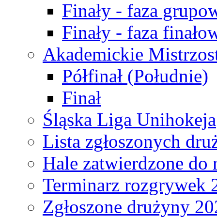
Finały - faza grupo
Finały - faza finało
Akademickie Mistrzos
Półfinał (Południe)
Finał
Śląska Liga Unihokeja
Lista zgłoszonych dru
Hale zatwierdzone do
Terminarz rozgrywek 
Zgłoszone drużyny 20