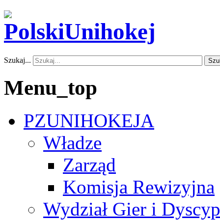
Szukaj...
Szu
Menu_top
PZUNIHOKEJA
Władze
Zarząd
Komisja Rewizyjna
Wydział Gier i Dyscyp