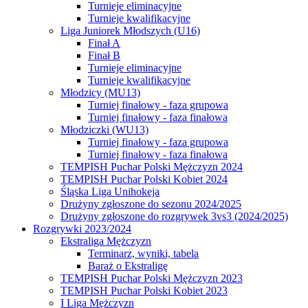
Turnieje eliminacyjne
Turnieje kwalifikacyjne
Liga Juniorek Młodszych (U16)
Finał A
Finał B
Turnieje eliminacyjne
Turnieje kwalifikacyjne
Młodzicy (MU13)
Turniej finałowy - faza grupowa
Turniej finałowy - faza finałowa
Młodziczki (WU13)
Turniej finałowy - faza grupowa
Turniej finałowy - faza finałowa
TEMPISH Puchar Polski Mężczyzn 2024
TEMPISH Puchar Polski Kobiet 2024
Śląska Liga Unihokeja
Drużyny zgłoszone do sezonu 2024/2025
Drużyny zgłoszone do rozgrywek 3vs3 (2024/2025)
Rozgrywki 2023/2024
Ekstraliga Mężczyzn
Terminarz, wyniki, tabela
Baraż o Ekstraligę
TEMPISH Puchar Polski Mężczyzn 2023
TEMPISH Puchar Polski Kobiet 2023
I Liga Mężczyzn