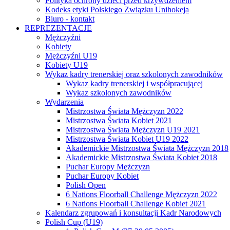
Polityka ochrony dzieci przed krzywdzeniem
Kodeks etyki Polskiego Związku Unihokeja
Biuro - kontakt
REPREZENTACJE
Mężczyźni
Kobiety
Mężczyźni U19
Kobiety U19
Wykaz kadry trenerskiej oraz szkolonych zawodników
Wykaz kadry trenerskiej i współpracującej
Wykaz szkolonych zawodników
Wydarzenia
Mistrzostwa Świata Mężczyzn 2022
Mistrzostwa Świata Kobiet 2021
Mistrzostwa Świata Mężczyzn U19 2021
Mistrzostwa Świata Kobiet U19 2022
Akademickie Mistrzostwa Świata Mężczyzn 2018
Akademickie Mistrzostwa Świata Kobiet 2018
Puchar Europy Mężczyzn
Puchar Europy Kobiet
Polish Open
6 Nations Floorball Challenge Mężczyzn 2022
6 Nations Floorball Challenge Kobiet 2021
Kalendarz zgrupowań i konsultacji Kadr Narodowych
Polish Cup (U19)