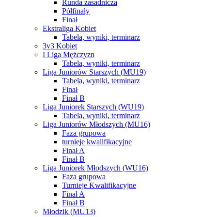
Runda zasadnicza
Półfinały
Finał
Ekstraliga Kobiet
Tabela, wyniki, terminarz
3v3 Kobiet
I Liga Mężczyzn
Tabela, wyniki, terminarz
Liga Juniorów Starszych (MU19)
Tabela, wyniki, terminarz
Finał
Finał B
Liga Juniorek Starszych (WU19)
Tabela, wyniki, terminarz
Liga Juniorów Młodszych (MU16)
Faza grupowa
turnieje kwalifikacyjne
Finał A
Finał B
Liga Juniorek Młodszych (WU16)
Faza grupowa
Turnieje Kwalifikacyjne
Finał A
Finał B
Młodzik (MU13)