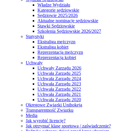
Władze Wydziału
Kategorie sędziowskie
Sędziowie 2025/2026
Aktualne nominacje sędziowskie
Stawki Sędziowskie
Szkolenia Sędziowskie 2026/2027
Statystyki
Ekstraliga mężczyzn
Ekstraliga kobiet
Reprezentacja mężczyzn
Reprezentacja kobiet
Uchwały
Uchwały Zarządu 2026
Uchwała Zarządu 2025
Uchwała Zarządu 2024
Uchwała Zarządu 2023
Uchwała Zarządu 2022
Uchwała Zarządu 2021
Uchwała Zarządu 2020
Okręgowe Związki Unihokeja
Transparentność Związku
Media
Jak wyrobić licencję?
Jak otrzymać klasę sportową / zaświadczenie?