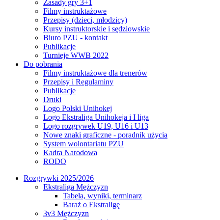
Zasady gry 3+1
Filmy instruktażowe
Przepisy (dzieci, młodzicy)
Kursy instruktorskie i sędziowskie
Biuro PZU - kontakt
Publikacje
Turnieje WWB 2022
Do pobrania
Filmy instruktażowe dla trenerów
Przepisy i Regulaminy
Publikacje
Druki
Logo Polski Unihokej
Logo Ekstraliga Unihokeja i I liga
Logo rozgrywek U19, U16 i U13
Nowe znaki graficzne - poradnik użycia
System wolontariatu PZU
Kadra Narodowa
RODO
Rozgrywki 2025/2026
Ekstraliga Mężczyzn
Tabela, wyniki, terminarz
Baraż o Ekstraligę
3v3 Mężczyzn