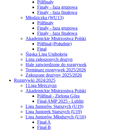
Półfinały
Finały - faza grupowa
Finały - faza finałowa
Młodziczka (WU13)
Półfinały
Finały - faza grupowa
Finały - faza finałowa
Akademickie Mistrzostwa Polski
Półfinał (Południe)
Finał
Śląska Liga Unihokeja
Lista zgłoszonych drużyn
Hale zatwierdzone do rozgrywek
Terminarz rozgrywek 2025/2026
Zgłoszone drużyny 2025/2026
Rozgrywki 2024/2025
I Liga Mężczyzn
Akademickie Mistrzostwa Polski
Półfinał - Zielona Góra
Finał AMP 2025 - Lublin
Liga Juniorów Starszych (U19)
Liga Juniorek Starszych (U19)
Liga Juniorów Młodszych (U16)
Finał A
Finał B