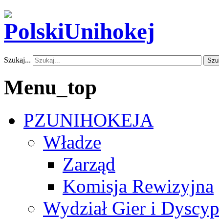
Szukaj...
Szu
Menu_top
PZUNIHOKEJA
Władze
Zarząd
Komisja Rewizyjna
Wydział Gier i Dyscyp