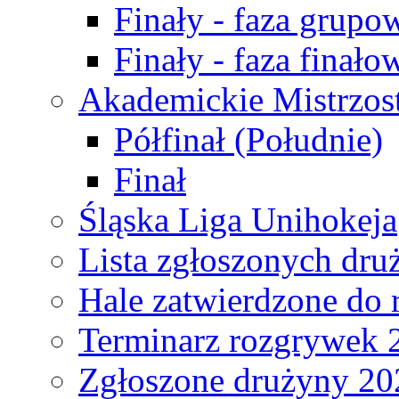
Finały - faza grupo
Finały - faza finało
Akademickie Mistrzos
Półfinał (Południe)
Finał
Śląska Liga Unihokeja
Lista zgłoszonych dru
Hale zatwierdzone do
Terminarz rozgrywek 
Zgłoszone drużyny 20