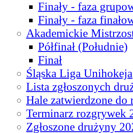
Finały - faza grupo
Finały - faza finało
Akademickie Mistrzos
Półfinał (Południe)
Finał
Śląska Liga Unihokeja
Lista zgłoszonych dru
Hale zatwierdzone do
Terminarz rozgrywek 
Zgłoszone drużyny 20