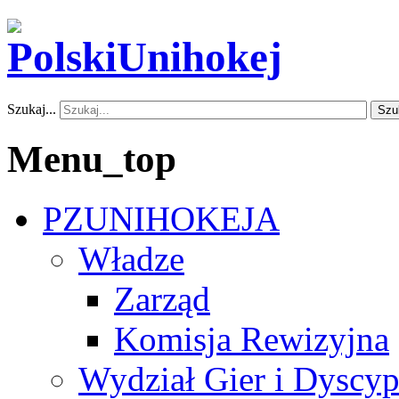
Szukaj...
Szu
Menu_top
PZUNIHOKEJA
Władze
Zarząd
Komisja Rewizyjna
Wydział Gier i Dyscyp