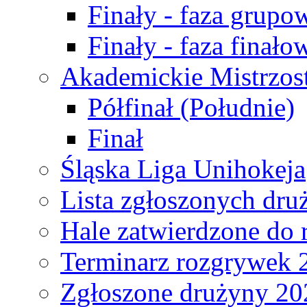
Finały - faza grupo
Finały - faza finało
Akademickie Mistrzos
Półfinał (Południe)
Finał
Śląska Liga Unihokeja
Lista zgłoszonych dru
Hale zatwierdzone do
Terminarz rozgrywek 
Zgłoszone drużyny 20