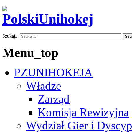
Szukaj...
Szu
Menu_top
PZUNIHOKEJA
Władze
Zarząd
Komisja Rewizyjna
Wydział Gier i Dyscyp