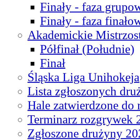
Finały - faza grupo
Finały - faza finało
Akademickie Mistrzos
Półfinał (Południe)
Finał
Śląska Liga Unihokeja
Lista zgłoszonych dru
Hale zatwierdzone do
Terminarz rozgrywek 
Zgłoszone drużyny 20