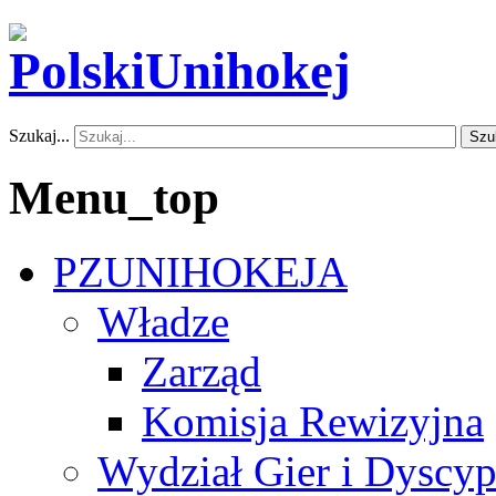
Szukaj...
Szu
Menu_top
PZUNIHOKEJA
Władze
Zarząd
Komisja Rewizyjna
Wydział Gier i Dyscyp