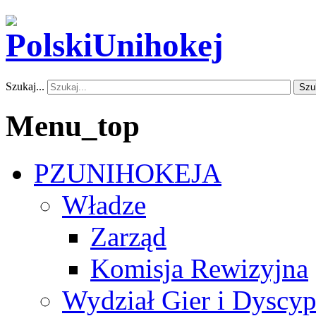
Szukaj...
Szu
Menu_top
PZUNIHOKEJA
Władze
Zarząd
Komisja Rewizyjna
Wydział Gier i Dyscyp