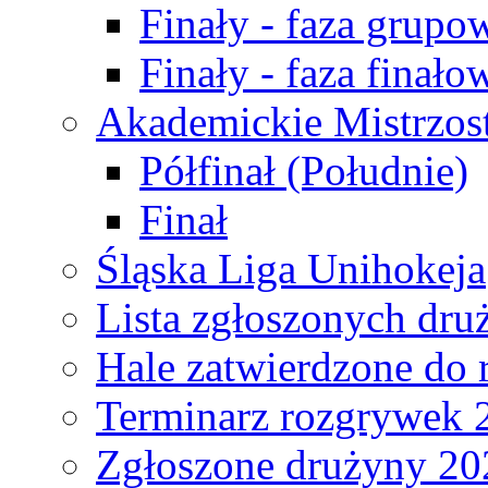
Finały - faza grupo
Finały - faza finało
Akademickie Mistrzos
Półfinał (Południe)
Finał
Śląska Liga Unihokeja
Lista zgłoszonych dru
Hale zatwierdzone do
Terminarz rozgrywek 
Zgłoszone drużyny 20