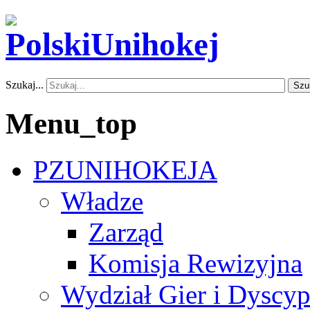
Szukaj...
Szu
Menu_top
PZUNIHOKEJA
Władze
Zarząd
Komisja Rewizyjna
Wydział Gier i Dyscyp