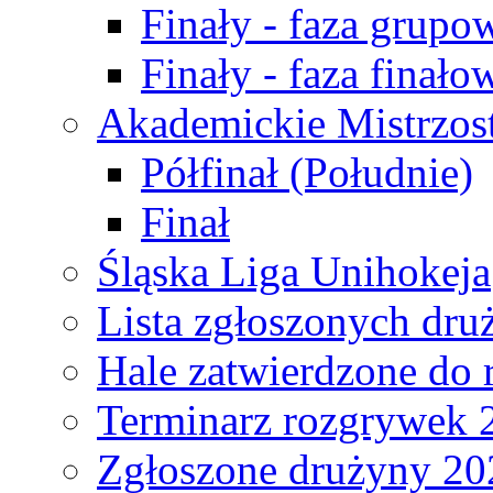
Finały - faza grupo
Finały - faza finało
Akademickie Mistrzos
Półfinał (Południe)
Finał
Śląska Liga Unihokeja
Lista zgłoszonych dru
Hale zatwierdzone do
Terminarz rozgrywek 
Zgłoszone drużyny 20