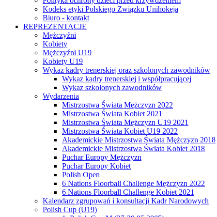
Polityka ochrony dzieci przed krzywdzeniem
Kodeks etyki Polskiego Związku Unihokeja
Biuro - kontakt
REPREZENTACJE
Mężczyźni
Kobiety
Mężczyźni U19
Kobiety U19
Wykaz kadry trenerskiej oraz szkolonych zawodników
Wykaz kadry trenerskiej i współpracującej
Wykaz szkolonych zawodników
Wydarzenia
Mistrzostwa Świata Mężczyzn 2022
Mistrzostwa Świata Kobiet 2021
Mistrzostwa Świata Mężczyzn U19 2021
Mistrzostwa Świata Kobiet U19 2022
Akademickie Mistrzostwa Świata Mężczyzn 2018
Akademickie Mistrzostwa Świata Kobiet 2018
Puchar Europy Mężczyzn
Puchar Europy Kobiet
Polish Open
6 Nations Floorball Challenge Mężczyzn 2022
6 Nations Floorball Challenge Kobiet 2021
Kalendarz zgrupowań i konsultacji Kadr Narodowych
Polish Cup (U19)