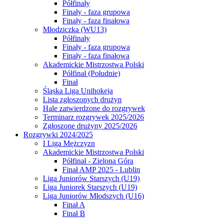
Półfinały
Finały - faza grupowa
Finały - faza finałowa
Młodziczka (WU13)
Półfinały
Finały - faza grupowa
Finały - faza finałowa
Akademickie Mistrzostwa Polski
Półfinał (Południe)
Finał
Śląska Liga Unihokeja
Lista zgłoszonych drużyn
Hale zatwierdzone do rozgrywek
Terminarz rozgrywek 2025/2026
Zgłoszone drużyny 2025/2026
Rozgrywki 2024/2025
I Liga Mężczyzn
Akademickie Mistrzostwa Polski
Półfinał - Zielona Góra
Finał AMP 2025 - Lublin
Liga Juniorów Starszych (U19)
Liga Juniorek Starszych (U19)
Liga Juniorów Młodszych (U16)
Finał A
Finał B