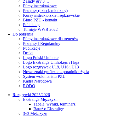
Zasady gry 3+1
Filmy instruktażowe
Przepisy (dzieci, młodzicy)
Kursy instruktorskie i sędziowskie
Biuro PZU - kontakt
Publikacje
Turnieje WWB 2022
Do pobrania
Filmy instruktażowe dla trenerów
Przepisy i Regulaminy
Publikacje
Druki
Logo Polski Unihokej
Logo Ekstraliga Unihokeja i I liga
Logo rozgrywek U19, U16 i U13
Nowe znaki graficzne - poradnik użycia
System wolontariatu PZU
Kadra Narodowa
RODO
Rozgrywki 2025/2026
Ekstraliga Mężczyzn
Tabela, wyniki, terminarz
Baraż o Ekstraligę
3v3 Mężczyzn