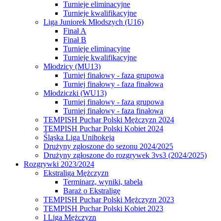
Turnieje eliminacyjne
Turnieje kwalifikacyjne
Liga Juniorek Młodszych (U16)
Finał A
Finał B
Turnieje eliminacyjne
Turnieje kwalifikacyjne
Młodzicy (MU13)
Turniej finałowy - faza grupowa
Turniej finałowy - faza finałowa
Młodziczki (WU13)
Turniej finałowy - faza grupowa
Turniej finałowy - faza finałowa
TEMPISH Puchar Polski Mężczyzn 2024
TEMPISH Puchar Polski Kobiet 2024
Śląska Liga Unihokeja
Drużyny zgłoszone do sezonu 2024/2025
Drużyny zgłoszone do rozgrywek 3vs3 (2024/2025)
Rozgrywki 2023/2024
Ekstraliga Mężczyzn
Terminarz, wyniki, tabela
Baraż o Ekstraligę
TEMPISH Puchar Polski Mężczyzn 2023
TEMPISH Puchar Polski Kobiet 2023
I Liga Mężczyzn