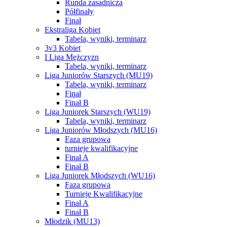
Runda zasadnicza
Półfinały
Finał
Ekstraliga Kobiet
Tabela, wyniki, terminarz
3v3 Kobiet
I Liga Mężczyzn
Tabela, wyniki, terminarz
Liga Juniorów Starszych (MU19)
Tabela, wyniki, terminarz
Finał
Finał B
Liga Juniorek Starszych (WU19)
Tabela, wyniki, terminarz
Liga Juniorów Młodszych (MU16)
Faza grupowa
turnieje kwalifikacyjne
Finał A
Finał B
Liga Juniorek Młodszych (WU16)
Faza grupowa
Turnieje Kwalifikacyjne
Finał A
Finał B
Młodzik (MU13)