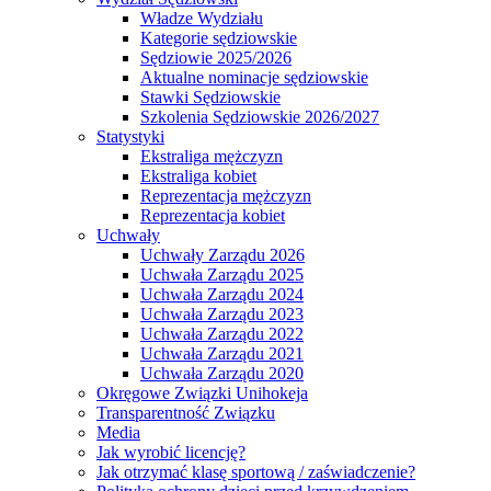
Władze Wydziału
Kategorie sędziowskie
Sędziowie 2025/2026
Aktualne nominacje sędziowskie
Stawki Sędziowskie
Szkolenia Sędziowskie 2026/2027
Statystyki
Ekstraliga mężczyzn
Ekstraliga kobiet
Reprezentacja mężczyzn
Reprezentacja kobiet
Uchwały
Uchwały Zarządu 2026
Uchwała Zarządu 2025
Uchwała Zarządu 2024
Uchwała Zarządu 2023
Uchwała Zarządu 2022
Uchwała Zarządu 2021
Uchwała Zarządu 2020
Okręgowe Związki Unihokeja
Transparentność Związku
Media
Jak wyrobić licencję?
Jak otrzymać klasę sportową / zaświadczenie?