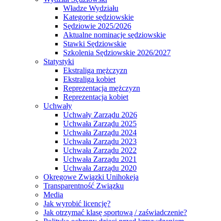
Władze Wydziału
Kategorie sędziowskie
Sędziowie 2025/2026
Aktualne nominacje sędziowskie
Stawki Sędziowskie
Szkolenia Sędziowskie 2026/2027
Statystyki
Ekstraliga mężczyzn
Ekstraliga kobiet
Reprezentacja mężczyzn
Reprezentacja kobiet
Uchwały
Uchwały Zarządu 2026
Uchwała Zarządu 2025
Uchwała Zarządu 2024
Uchwała Zarządu 2023
Uchwała Zarządu 2022
Uchwała Zarządu 2021
Uchwała Zarządu 2020
Okręgowe Związki Unihokeja
Transparentność Związku
Media
Jak wyrobić licencję?
Jak otrzymać klasę sportową / zaświadczenie?