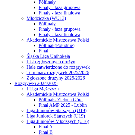
Półfinały
Finały - faza grupowa
Finały - faza finałowa
Młodziczka (WU13)
Półfinały
Finały - faza grupowa
Finały - faza finałowa
Akademickie Mistrzostwa Polski
Półfinał (Południe)
Finał
Śląska Liga Unihokeja
Lista zgłoszonych drużyn
Hale zatwierdzone do rozgrywek
Terminarz rozgrywek 2025/2026
Zgłoszone drużyny 2025/2026
Rozgrywki 2024/2025
I Liga Mężczyzn
Akademickie Mistrzostwa Polski
Półfinał - Zielona Góra
Finał AMP 2025 - Lublin
Liga Juniorów Starszych (U19)
Liga Juniorek Starszych (U19)
Liga Juniorów Młodszych (U16)
Finał A
Finał B