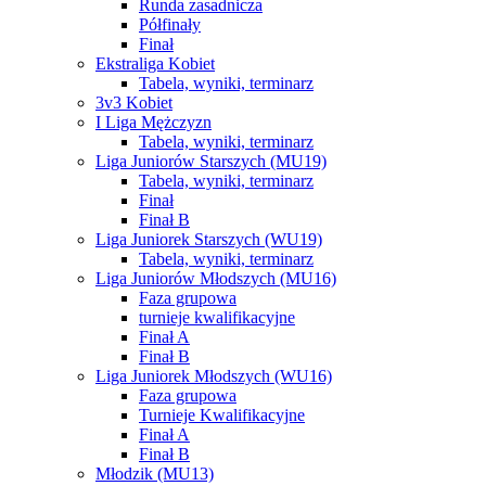
Runda zasadnicza
Półfinały
Finał
Ekstraliga Kobiet
Tabela, wyniki, terminarz
3v3 Kobiet
I Liga Mężczyzn
Tabela, wyniki, terminarz
Liga Juniorów Starszych (MU19)
Tabela, wyniki, terminarz
Finał
Finał B
Liga Juniorek Starszych (WU19)
Tabela, wyniki, terminarz
Liga Juniorów Młodszych (MU16)
Faza grupowa
turnieje kwalifikacyjne
Finał A
Finał B
Liga Juniorek Młodszych (WU16)
Faza grupowa
Turnieje Kwalifikacyjne
Finał A
Finał B
Młodzik (MU13)