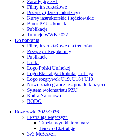
Zasady gry 3+1
Filmy instruktażowe
Przepisy (dzieci, młodzicy)
Kursy instruktorskie i sędziowskie
Biuro PZU - kontakt
Publikacje
Turnieje WWB 2022
Do pobrania
Filmy instruktażowe dla trenerów
Przepisy i Regulaminy
Publikacje
Druki
Logo Polski Unihokej
Logo Ekstraliga Unihokeja i I liga
Logo rozgrywek U19, U16 i U13
Nowe znaki graficzne - poradnik użycia
System wolontariatu PZU
Kadra Narodowa
RODO
Rozgrywki 2025/2026
Ekstraliga Mężczyzn
Tabela, wyniki, terminarz
Baraż o Ekstraligę
3v3 Mężczyzn