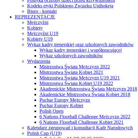
Polityka ochrony dzieci przed krzywdzeniem
Kodeks etyki Polskiego Związku Unihokeja
Biuro - kontakt
REPREZENTACJE
Mężczyźni
Kobiety
Mężczyźni U19
Kobiety U19
Wykaz kadry trenerskiej oraz szkolonych zawodników
Wykaz kadry trenerskiej i współpracującej
Wykaz szkolonych zawodników
Wydarzenia
Mistrzostwa Świata Mężczyzn 2022
Mistrzostwa Świata Kobiet 2021
Mistrzostwa Świata Mężczyzn U19 2021
Mistrzostwa Świata Kobiet U19 2022
Akademickie Mistrzostwa Świata Mężczyzn 2018
Akademickie Mistrzostwa Świata Kobiet 2018
Puchar Europy Mężczyzn
Puchar Europy Kobiet
Polish Open
6 Nations Floorball Challenge Mężczyzn 2022
6 Nations Floorball Challenge Kobiet 2021
Kalendarz zgrupowań i konsultacji Kadr Narodowych
Polish Cup (U19)