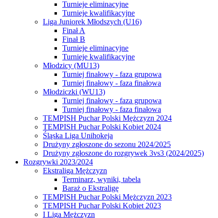
Turnieje eliminacyjne
Turnieje kwalifikacyjne
Liga Juniorek Młodszych (U16)
Finał A
Finał B
Turnieje eliminacyjne
Turnieje kwalifikacyjne
Młodzicy (MU13)
Turniej finałowy - faza grupowa
Turniej finałowy - faza finałowa
Młodziczki (WU13)
Turniej finałowy - faza grupowa
Turniej finałowy - faza finałowa
TEMPISH Puchar Polski Mężczyzn 2024
TEMPISH Puchar Polski Kobiet 2024
Śląska Liga Unihokeja
Drużyny zgłoszone do sezonu 2024/2025
Drużyny zgłoszone do rozgrywek 3vs3 (2024/2025)
Rozgrywki 2023/2024
Ekstraliga Mężczyzn
Terminarz, wyniki, tabela
Baraż o Ekstraligę
TEMPISH Puchar Polski Mężczyzn 2023
TEMPISH Puchar Polski Kobiet 2023
I Liga Mężczyzn