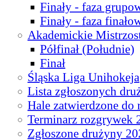
Finały - faza grupo
Finały - faza finało
Akademickie Mistrzos
Półfinał (Południe)
Finał
Śląska Liga Unihokeja
Lista zgłoszonych dru
Hale zatwierdzone do
Terminarz rozgrywek 
Zgłoszone drużyny 20