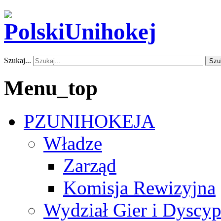
Szukaj...
Szu
Menu_top
PZUNIHOKEJA
Władze
Zarząd
Komisja Rewizyjna
Wydział Gier i Dyscyp