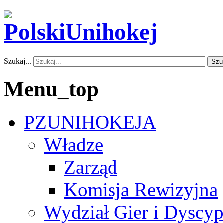
Szukaj...
Szu
Menu_top
PZUNIHOKEJA
Władze
Zarząd
Komisja Rewizyjna
Wydział Gier i Dyscyp