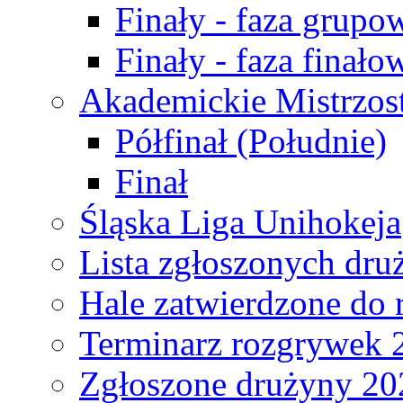
Finały - faza grupo
Finały - faza finało
Akademickie Mistrzos
Półfinał (Południe)
Finał
Śląska Liga Unihokeja
Lista zgłoszonych dru
Hale zatwierdzone do
Terminarz rozgrywek 
Zgłoszone drużyny 20