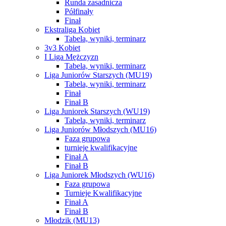
Runda zasadnicza
Półfinały
Finał
Ekstraliga Kobiet
Tabela, wyniki, terminarz
3v3 Kobiet
I Liga Mężczyzn
Tabela, wyniki, terminarz
Liga Juniorów Starszych (MU19)
Tabela, wyniki, terminarz
Finał
Finał B
Liga Juniorek Starszych (WU19)
Tabela, wyniki, terminarz
Liga Juniorów Młodszych (MU16)
Faza grupowa
turnieje kwalifikacyjne
Finał A
Finał B
Liga Juniorek Młodszych (WU16)
Faza grupowa
Turnieje Kwalifikacyjne
Finał A
Finał B
Młodzik (MU13)