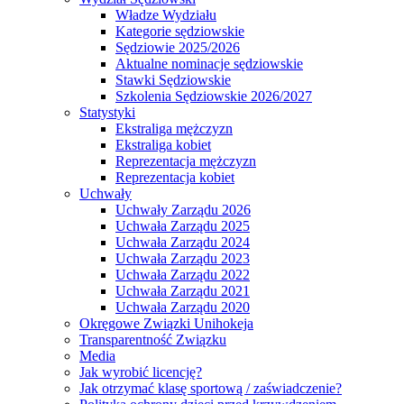
Władze Wydziału
Kategorie sędziowskie
Sędziowie 2025/2026
Aktualne nominacje sędziowskie
Stawki Sędziowskie
Szkolenia Sędziowskie 2026/2027
Statystyki
Ekstraliga mężczyzn
Ekstraliga kobiet
Reprezentacja mężczyzn
Reprezentacja kobiet
Uchwały
Uchwały Zarządu 2026
Uchwała Zarządu 2025
Uchwała Zarządu 2024
Uchwała Zarządu 2023
Uchwała Zarządu 2022
Uchwała Zarządu 2021
Uchwała Zarządu 2020
Okręgowe Związki Unihokeja
Transparentność Związku
Media
Jak wyrobić licencję?
Jak otrzymać klasę sportową / zaświadczenie?