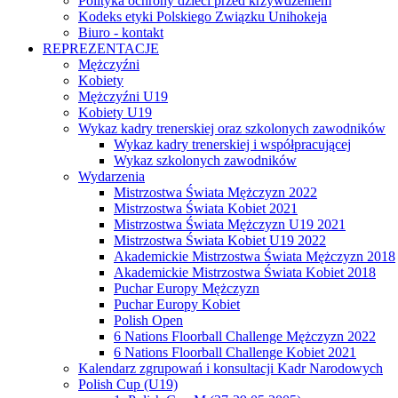
Polityka ochrony dzieci przed krzywdzeniem
Kodeks etyki Polskiego Związku Unihokeja
Biuro - kontakt
REPREZENTACJE
Mężczyźni
Kobiety
Mężczyźni U19
Kobiety U19
Wykaz kadry trenerskiej oraz szkolonych zawodników
Wykaz kadry trenerskiej i współpracującej
Wykaz szkolonych zawodników
Wydarzenia
Mistrzostwa Świata Mężczyzn 2022
Mistrzostwa Świata Kobiet 2021
Mistrzostwa Świata Mężczyzn U19 2021
Mistrzostwa Świata Kobiet U19 2022
Akademickie Mistrzostwa Świata Mężczyzn 2018
Akademickie Mistrzostwa Świata Kobiet 2018
Puchar Europy Mężczyzn
Puchar Europy Kobiet
Polish Open
6 Nations Floorball Challenge Mężczyzn 2022
6 Nations Floorball Challenge Kobiet 2021
Kalendarz zgrupowań i konsultacji Kadr Narodowych
Polish Cup (U19)