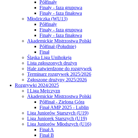
Półfinały
Finały - faza grupowa
Finały - faza finałowa
Młodziczka (WU13)
Półfinały
Finały - faza grupowa
Finały - faza finałowa
Akademickie Mistrzostwa Polski
Półfinał (Południe)
Finał
Śląska Liga Unihokeja
Lista zgłoszonych drużyn
Hale zatwierdzone do rozgrywek
Terminarz rozgrywek 2025/2026
Zgłoszone drużyny 2025/2026
Rozgrywki 2024/2025
I Liga Mężczyzn
Akademickie Mistrzostwa Polski
Półfinał - Zielona Góra
Finał AMP 2025 - Lublin
Liga Juniorów Starszych (U19)
Liga Juniorek Starszych (U19)
Liga Juniorów Młodszych (U16)
Finał A
Finał B