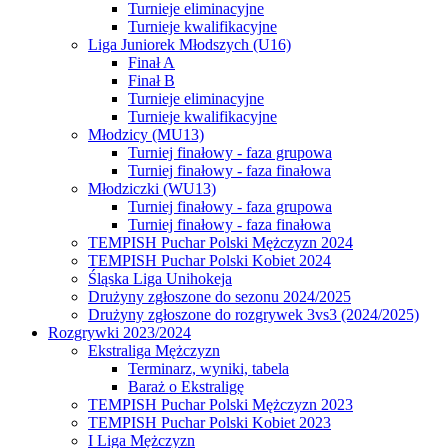
Turnieje eliminacyjne
Turnieje kwalifikacyjne
Liga Juniorek Młodszych (U16)
Finał A
Finał B
Turnieje eliminacyjne
Turnieje kwalifikacyjne
Młodzicy (MU13)
Turniej finałowy - faza grupowa
Turniej finałowy - faza finałowa
Młodziczki (WU13)
Turniej finałowy - faza grupowa
Turniej finałowy - faza finałowa
TEMPISH Puchar Polski Mężczyzn 2024
TEMPISH Puchar Polski Kobiet 2024
Śląska Liga Unihokeja
Drużyny zgłoszone do sezonu 2024/2025
Drużyny zgłoszone do rozgrywek 3vs3 (2024/2025)
Rozgrywki 2023/2024
Ekstraliga Mężczyzn
Terminarz, wyniki, tabela
Baraż o Ekstraligę
TEMPISH Puchar Polski Mężczyzn 2023
TEMPISH Puchar Polski Kobiet 2023
I Liga Mężczyzn