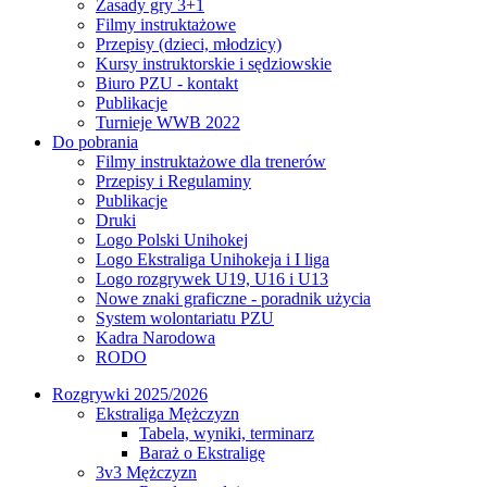
Zasady gry 3+1
Filmy instruktażowe
Przepisy (dzieci, młodzicy)
Kursy instruktorskie i sędziowskie
Biuro PZU - kontakt
Publikacje
Turnieje WWB 2022
Do pobrania
Filmy instruktażowe dla trenerów
Przepisy i Regulaminy
Publikacje
Druki
Logo Polski Unihokej
Logo Ekstraliga Unihokeja i I liga
Logo rozgrywek U19, U16 i U13
Nowe znaki graficzne - poradnik użycia
System wolontariatu PZU
Kadra Narodowa
RODO
Rozgrywki 2025/2026
Ekstraliga Mężczyzn
Tabela, wyniki, terminarz
Baraż o Ekstraligę
3v3 Mężczyzn