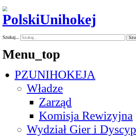
Szukaj...
Szu
Menu_top
PZUNIHOKEJA
Władze
Zarząd
Komisja Rewizyjna
Wydział Gier i Dyscyp