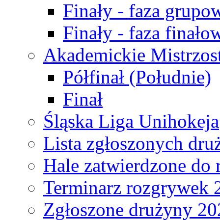
Finały - faza grupo
Finały - faza finało
Akademickie Mistrzos
Półfinał (Południe)
Finał
Śląska Liga Unihokeja
Lista zgłoszonych dru
Hale zatwierdzone do
Terminarz rozgrywek 
Zgłoszone drużyny 20