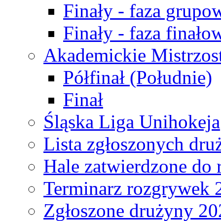
Finały - faza grupo
Finały - faza finało
Akademickie Mistrzos
Półfinał (Południe)
Finał
Śląska Liga Unihokeja
Lista zgłoszonych dru
Hale zatwierdzone do
Terminarz rozgrywek 
Zgłoszone drużyny 20