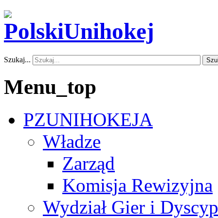
Szukaj...
Szu
Menu_top
PZUNIHOKEJA
Władze
Zarząd
Komisja Rewizyjna
Wydział Gier i Dyscyp