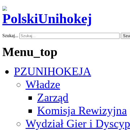
Szukaj...
Szu
Menu_top
PZUNIHOKEJA
Władze
Zarząd
Komisja Rewizyjna
Wydział Gier i Dyscyp