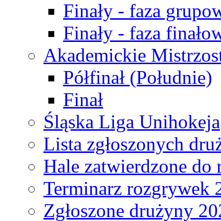
Finały - faza grupo
Finały - faza finało
Akademickie Mistrzos
Półfinał (Południe)
Finał
Śląska Liga Unihokeja
Lista zgłoszonych dru
Hale zatwierdzone do
Terminarz rozgrywek 
Zgłoszone drużyny 20