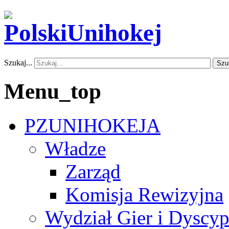
Szukaj...
Szu
Menu_top
PZUNIHOKEJA
Władze
Zarząd
Komisja Rewizyjna
Wydział Gier i Dyscyp