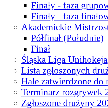
Finały - faza grupo
Finały - faza finało
Akademickie Mistrzos
Półfinał (Południe)
Finał
Śląska Liga Unihokeja
Lista zgłoszonych dru
Hale zatwierdzone do
Terminarz rozgrywek 
Zgłoszone drużyny 20