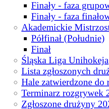
Finały - faza grupo
Finały - faza finało
Akademickie Mistrzos
Półfinał (Południe)
Finał
Śląska Liga Unihokeja
Lista zgłoszonych dru
Hale zatwierdzone do
Terminarz rozgrywek 
Zgłoszone drużyny 20