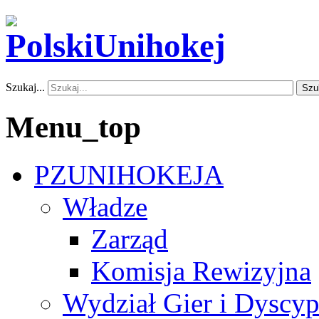
Szukaj...
Szu
Menu_top
PZUNIHOKEJA
Władze
Zarząd
Komisja Rewizyjna
Wydział Gier i Dyscyp