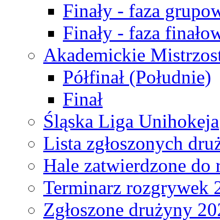
Finały - faza grupo
Finały - faza finało
Akademickie Mistrzos
Półfinał (Południe)
Finał
Śląska Liga Unihokeja
Lista zgłoszonych dru
Hale zatwierdzone do
Terminarz rozgrywek 
Zgłoszone drużyny 20