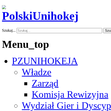
Szukaj...
Szu
Menu_top
PZUNIHOKEJA
Władze
Zarząd
Komisja Rewizyjna
Wydział Gier i Dyscyp