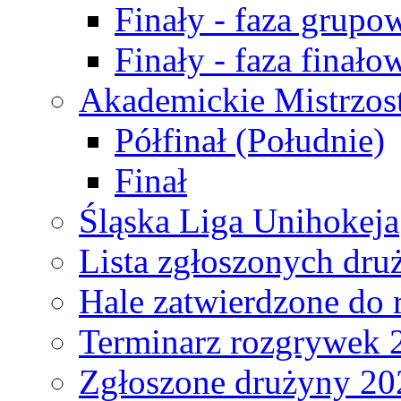
Finały - faza grupo
Finały - faza finało
Akademickie Mistrzos
Półfinał (Południe)
Finał
Śląska Liga Unihokeja
Lista zgłoszonych dru
Hale zatwierdzone do
Terminarz rozgrywek 
Zgłoszone drużyny 20