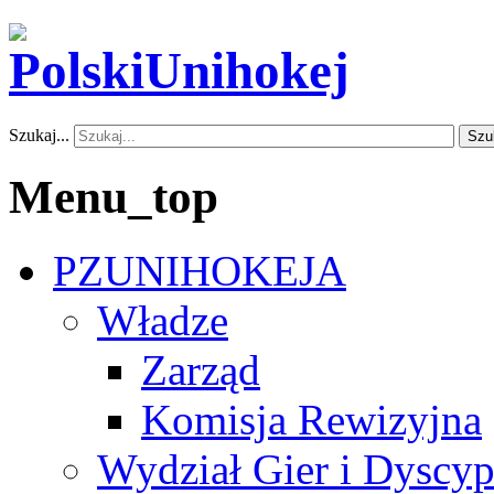
Szukaj...
Szu
Menu_top
PZUNIHOKEJA
Władze
Zarząd
Komisja Rewizyjna
Wydział Gier i Dyscyp