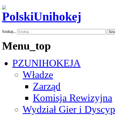
Szukaj...
Szu
Menu_top
PZUNIHOKEJA
Władze
Zarząd
Komisja Rewizyjna
Wydział Gier i Dyscyp