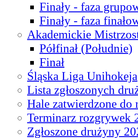
Finały - faza grupo
Finały - faza finało
Akademickie Mistrzos
Półfinał (Południe)
Finał
Śląska Liga Unihokeja
Lista zgłoszonych dru
Hale zatwierdzone do
Terminarz rozgrywek 
Zgłoszone drużyny 20