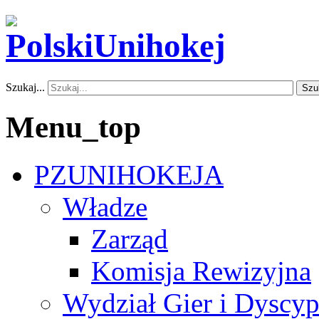
Szukaj...
Szu
Menu_top
PZUNIHOKEJA
Władze
Zarząd
Komisja Rewizyjna
Wydział Gier i Dyscyp