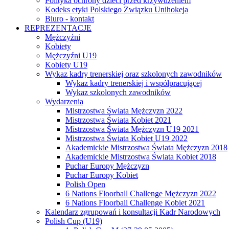
Polityka ochrony dzieci przed krzywdzeniem
Kodeks etyki Polskiego Związku Unihokeja
Biuro - kontakt
REPREZENTACJE
Mężczyźni
Kobiety
Mężczyźni U19
Kobiety U19
Wykaz kadry trenerskiej oraz szkolonych zawodników
Wykaz kadry trenerskiej i współpracującej
Wykaz szkolonych zawodników
Wydarzenia
Mistrzostwa Świata Mężczyzn 2022
Mistrzostwa Świata Kobiet 2021
Mistrzostwa Świata Mężczyzn U19 2021
Mistrzostwa Świata Kobiet U19 2022
Akademickie Mistrzostwa Świata Mężczyzn 2018
Akademickie Mistrzostwa Świata Kobiet 2018
Puchar Europy Mężczyzn
Puchar Europy Kobiet
Polish Open
6 Nations Floorball Challenge Mężczyzn 2022
6 Nations Floorball Challenge Kobiet 2021
Kalendarz zgrupowań i konsultacji Kadr Narodowych
Polish Cup (U19)