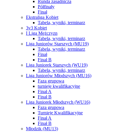
Runda zasadnicza
Półfinały
Finał
Ekstraliga Kobiet
Tabela, wyniki, terminarz
3v3 Kobiet
I Liga Mężczyzn
Tabela, wyniki, terminarz
Liga Juniorów Starszych (MU19)
Tabela, wyniki, terminarz
Finał
Finał B
Liga Juniorek Starszych (WU19)
Tabela, wyniki, terminarz
Liga Juniorów Młodszych (MU16)
Faza grupowa
turnieje kwalifikacyjne
Finał A
Finał B
Liga Juniorek Młodszych (WU16)
Faza grupowa
Turnieje Kwalifikacyjne
Finał A
Finał B
Młodzik (MU13)