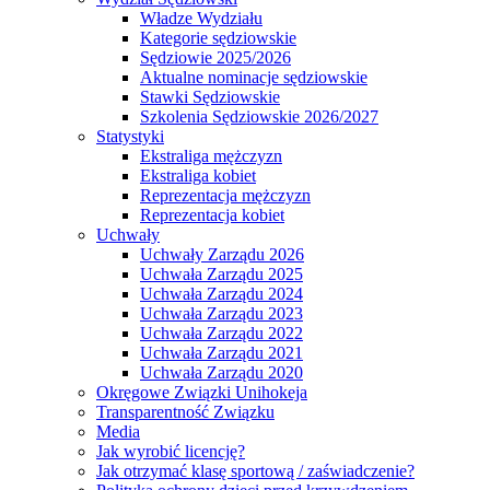
Władze Wydziału
Kategorie sędziowskie
Sędziowie 2025/2026
Aktualne nominacje sędziowskie
Stawki Sędziowskie
Szkolenia Sędziowskie 2026/2027
Statystyki
Ekstraliga mężczyzn
Ekstraliga kobiet
Reprezentacja mężczyzn
Reprezentacja kobiet
Uchwały
Uchwały Zarządu 2026
Uchwała Zarządu 2025
Uchwała Zarządu 2024
Uchwała Zarządu 2023
Uchwała Zarządu 2022
Uchwała Zarządu 2021
Uchwała Zarządu 2020
Okręgowe Związki Unihokeja
Transparentność Związku
Media
Jak wyrobić licencję?
Jak otrzymać klasę sportową / zaświadczenie?