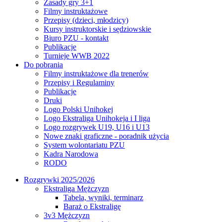
Zasady gry 3+1
Filmy instruktażowe
Przepisy (dzieci, młodzicy)
Kursy instruktorskie i sędziowskie
Biuro PZU - kontakt
Publikacje
Turnieje WWB 2022
Do pobrania
Filmy instruktażowe dla trenerów
Przepisy i Regulaminy
Publikacje
Druki
Logo Polski Unihokej
Logo Ekstraliga Unihokeja i I liga
Logo rozgrywek U19, U16 i U13
Nowe znaki graficzne - poradnik użycia
System wolontariatu PZU
Kadra Narodowa
RODO
Rozgrywki 2025/2026
Ekstraliga Mężczyzn
Tabela, wyniki, terminarz
Baraż o Ekstraligę
3v3 Mężczyzn