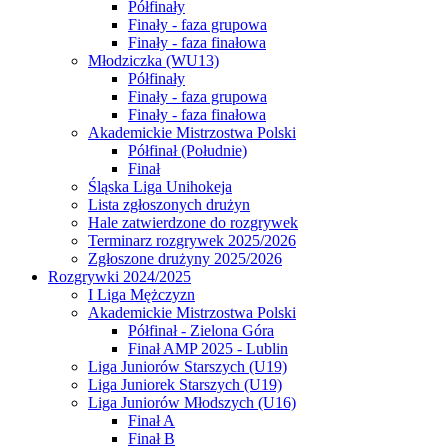
Półfinały
Finały - faza grupowa
Finały - faza finałowa
Młodziczka (WU13)
Półfinały
Finały - faza grupowa
Finały - faza finałowa
Akademickie Mistrzostwa Polski
Półfinał (Południe)
Finał
Śląska Liga Unihokeja
Lista zgłoszonych drużyn
Hale zatwierdzone do rozgrywek
Terminarz rozgrywek 2025/2026
Zgłoszone drużyny 2025/2026
Rozgrywki 2024/2025
I Liga Mężczyzn
Akademickie Mistrzostwa Polski
Półfinał - Zielona Góra
Finał AMP 2025 - Lublin
Liga Juniorów Starszych (U19)
Liga Juniorek Starszych (U19)
Liga Juniorów Młodszych (U16)
Finał A
Finał B