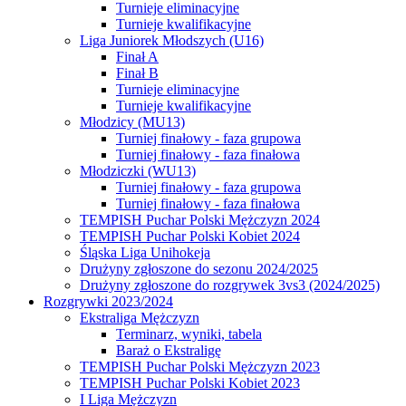
Turnieje eliminacyjne
Turnieje kwalifikacyjne
Liga Juniorek Młodszych (U16)
Finał A
Finał B
Turnieje eliminacyjne
Turnieje kwalifikacyjne
Młodzicy (MU13)
Turniej finałowy - faza grupowa
Turniej finałowy - faza finałowa
Młodziczki (WU13)
Turniej finałowy - faza grupowa
Turniej finałowy - faza finałowa
TEMPISH Puchar Polski Mężczyzn 2024
TEMPISH Puchar Polski Kobiet 2024
Śląska Liga Unihokeja
Drużyny zgłoszone do sezonu 2024/2025
Drużyny zgłoszone do rozgrywek 3vs3 (2024/2025)
Rozgrywki 2023/2024
Ekstraliga Mężczyzn
Terminarz, wyniki, tabela
Baraż o Ekstraligę
TEMPISH Puchar Polski Mężczyzn 2023
TEMPISH Puchar Polski Kobiet 2023
I Liga Mężczyzn