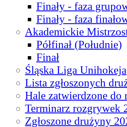
Finały - faza grupo
Finały - faza finało
Akademickie Mistrzos
Półfinał (Południe)
Finał
Śląska Liga Unihokeja
Lista zgłoszonych dru
Hale zatwierdzone do
Terminarz rozgrywek 
Zgłoszone drużyny 20