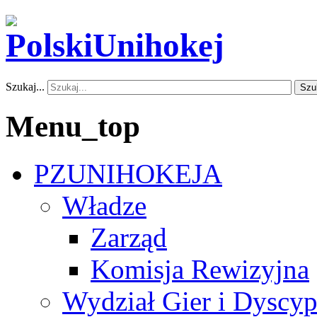
Szukaj...
Szu
Menu_top
PZUNIHOKEJA
Władze
Zarząd
Komisja Rewizyjna
Wydział Gier i Dyscyp