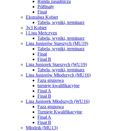
Runda zasadnicza
Półfinały
Finał
Ekstraliga Kobiet
Tabela, wyniki, terminarz
3v3 Kobiet
I Liga Mężczyzn
Tabela, wyniki, terminarz
Liga Juniorów Starszych (MU19)
Tabela, wyniki, terminarz
Finał
Finał B
Liga Juniorek Starszych (WU19)
Tabela, wyniki, terminarz
Liga Juniorów Młodszych (MU16)
Faza grupowa
turnieje kwalifikacyjne
Finał A
Finał B
Liga Juniorek Młodszych (WU16)
Faza grupowa
Turnieje Kwalifikacyjne
Finał A
Finał B
Młodzik (MU13)