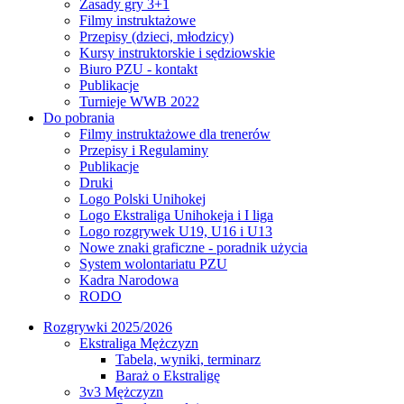
Zasady gry 3+1
Filmy instruktażowe
Przepisy (dzieci, młodzicy)
Kursy instruktorskie i sędziowskie
Biuro PZU - kontakt
Publikacje
Turnieje WWB 2022
Do pobrania
Filmy instruktażowe dla trenerów
Przepisy i Regulaminy
Publikacje
Druki
Logo Polski Unihokej
Logo Ekstraliga Unihokeja i I liga
Logo rozgrywek U19, U16 i U13
Nowe znaki graficzne - poradnik użycia
System wolontariatu PZU
Kadra Narodowa
RODO
Rozgrywki 2025/2026
Ekstraliga Mężczyzn
Tabela, wyniki, terminarz
Baraż o Ekstraligę
3v3 Mężczyzn