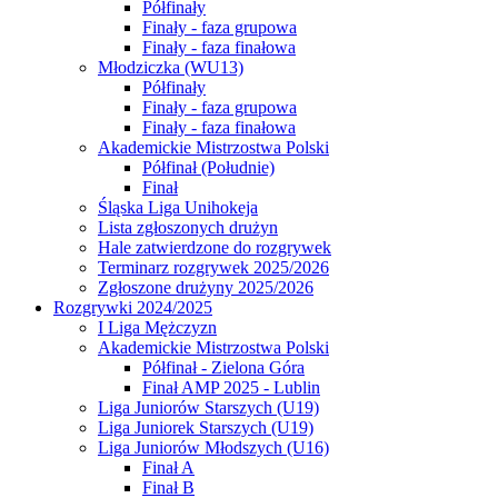
Półfinały
Finały - faza grupowa
Finały - faza finałowa
Młodziczka (WU13)
Półfinały
Finały - faza grupowa
Finały - faza finałowa
Akademickie Mistrzostwa Polski
Półfinał (Południe)
Finał
Śląska Liga Unihokeja
Lista zgłoszonych drużyn
Hale zatwierdzone do rozgrywek
Terminarz rozgrywek 2025/2026
Zgłoszone drużyny 2025/2026
Rozgrywki 2024/2025
I Liga Mężczyzn
Akademickie Mistrzostwa Polski
Półfinał - Zielona Góra
Finał AMP 2025 - Lublin
Liga Juniorów Starszych (U19)
Liga Juniorek Starszych (U19)
Liga Juniorów Młodszych (U16)
Finał A
Finał B