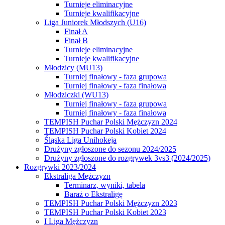
Turnieje eliminacyjne
Turnieje kwalifikacyjne
Liga Juniorek Młodszych (U16)
Finał A
Finał B
Turnieje eliminacyjne
Turnieje kwalifikacyjne
Młodzicy (MU13)
Turniej finałowy - faza grupowa
Turniej finałowy - faza finałowa
Młodziczki (WU13)
Turniej finałowy - faza grupowa
Turniej finałowy - faza finałowa
TEMPISH Puchar Polski Mężczyzn 2024
TEMPISH Puchar Polski Kobiet 2024
Śląska Liga Unihokeja
Drużyny zgłoszone do sezonu 2024/2025
Drużyny zgłoszone do rozgrywek 3vs3 (2024/2025)
Rozgrywki 2023/2024
Ekstraliga Mężczyzn
Terminarz, wyniki, tabela
Baraż o Ekstraligę
TEMPISH Puchar Polski Mężczyzn 2023
TEMPISH Puchar Polski Kobiet 2023
I Liga Mężczyzn