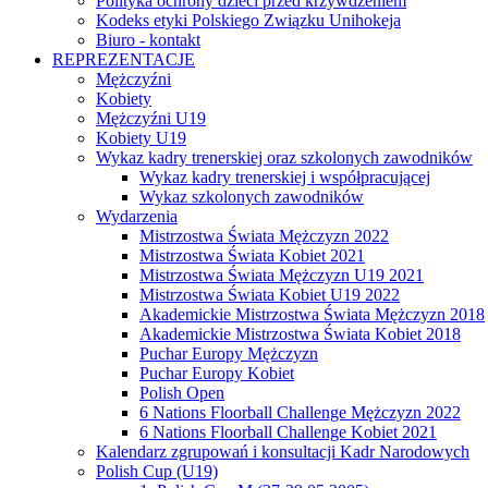
Polityka ochrony dzieci przed krzywdzeniem
Kodeks etyki Polskiego Związku Unihokeja
Biuro - kontakt
REPREZENTACJE
Mężczyźni
Kobiety
Mężczyźni U19
Kobiety U19
Wykaz kadry trenerskiej oraz szkolonych zawodników
Wykaz kadry trenerskiej i współpracującej
Wykaz szkolonych zawodników
Wydarzenia
Mistrzostwa Świata Mężczyzn 2022
Mistrzostwa Świata Kobiet 2021
Mistrzostwa Świata Mężczyzn U19 2021
Mistrzostwa Świata Kobiet U19 2022
Akademickie Mistrzostwa Świata Mężczyzn 2018
Akademickie Mistrzostwa Świata Kobiet 2018
Puchar Europy Mężczyzn
Puchar Europy Kobiet
Polish Open
6 Nations Floorball Challenge Mężczyzn 2022
6 Nations Floorball Challenge Kobiet 2021
Kalendarz zgrupowań i konsultacji Kadr Narodowych
Polish Cup (U19)