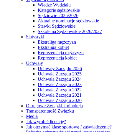
Władze Wydziału
Kategorie sędziowskie
Sędziowie 2025/2026
Aktualne nominacje sędziowskie
Stawki Sędziowskie
Szkolenia Sędziowskie 2026/2027
Statystyki
Ekstraliga mężczyzn
Ekstraliga kobiet
Reprezentacja mężczyzn
Reprezentacja kobiet
Uchwały
Uchwały Zarządu 2026
Uchwała Zarządu 2025
Uchwała Zarządu 2024
Uchwała Zarządu 2023
Uchwała Zarządu 2022
Uchwała Zarządu 2021
Uchwała Zarządu 2020
Okręgowe Związki Unihokeja
Transparentność Związku
Media
Jak wyrobić licencję?
Jak otrzymać klasę sportową / zaświadczenie?