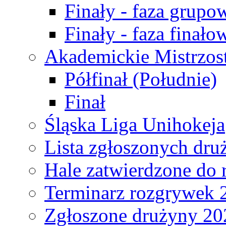
Finały - faza grupo
Finały - faza finało
Akademickie Mistrzos
Półfinał (Południe)
Finał
Śląska Liga Unihokeja
Lista zgłoszonych dru
Hale zatwierdzone do
Terminarz rozgrywek 
Zgłoszone drużyny 20