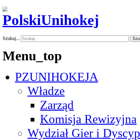
Szukaj...
Szu
Menu_top
PZUNIHOKEJA
Władze
Zarząd
Komisja Rewizyjna
Wydział Gier i Dyscyp